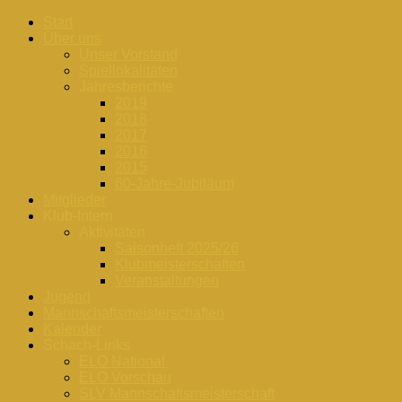
Start
Über uns
Unser Vorstand
Spiellokalitäten
Jahresberichte
2019
2018
2017
2016
2015
60-Jahre-Jubiläum
Mitglieder
Klub-Intern
Aktivitäten
Saisonheft 2025/26
Klubmeisterschaften
Veranstaltungen
Jugend
Mannschaftsmeisterschaften
Kalender
Schach-Links
ELO National
ELO Vorschau
SLV Mannschaftsmeisterschaft