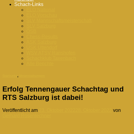
Schach-Links
ELO National
ELO Vorschau
SLV Mannschaftsmeisterschaft
SLV Salzburg
ÖSB
Chess-Results
ASK Salzburg
USK Uttendorf
WSV ATSV Ranshofen
Schachklub Taxenbach
Alle Berichte
Startseite
,
Veranstaltungen
Erfolg Tennengauer Schachtag und
RTS Salzburg ist dabei!
Veröffentlicht am
23. Oktober 2022
28. Oktober 2022
von
Gerhard Rosenlechner
23
Okt.