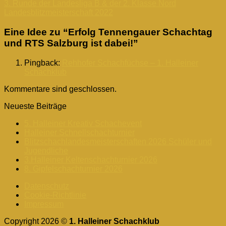
3. Runde der Landesliga B & der 2. Klasse Nord
Landesblitzmeisterschaft 2022
Eine Idee zu “
Erfolg Tennengauer Schachtag
und RTS Salzburg ist dabei!
”
Pingback:
Rehhofer Schachfüchse – 1. Halleiner
Schachklub
Kommentare sind geschlossen.
Neueste Beiträge
5. Halleiner Kreativ Schachevent
Halleiner Schnellschachturnier
Blitzschachlandesmeisterschaften 2026 Schüler und
Jugendliche
3.Halleiner Keltenschachturnier 2026
8. Gipfelschachturnier 2026
Datenschutz
Cookie-Richtlinie
Impressum
Copyright 2026 ©
1. Halleiner Schachklub