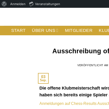
Über
Anmelden
Veranstaltungen
Skip
WordPress
to
content
START
ÜBER UNS
MITGLIEDER
KLU
Ausschreibung of
VERÖFFENTLICHT A
03
Sep.
Die offene Klubmeisterschaft wir
haben sich bereits einige Spieler
Anmeldungen auf Chess-Results
Aussch