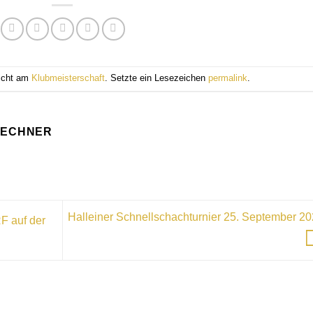
licht am
Klubmeisterschaft
. Setzte ein Lesezeichen
permalink
.
LECHNER
Halleiner Schnellschachturnier 25. September 2
 auf der