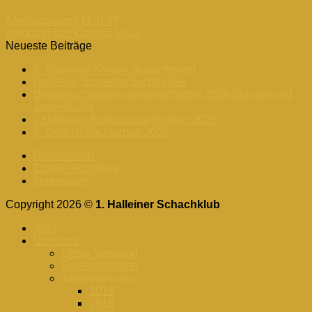
Abstiegskampf LL B ??
Aufgrund des Corona-Virus
Neueste Beiträge
5. Halleiner Kreativ Schachevent
Halleiner Schnellschachturnier
Blitzschachlandesmeisterschaften 2026 Schüler und
Jugendliche
3.Halleiner Keltenschachturnier 2026
8. Gipfelschachturnier 2026
Datenschutz
Cookie-Richtlinie
Impressum
Copyright 2026 ©
1. Halleiner Schachklub
Start
Über uns
Unser Vorstand
Spiellokalitäten
Jahresberichte
2019
2018