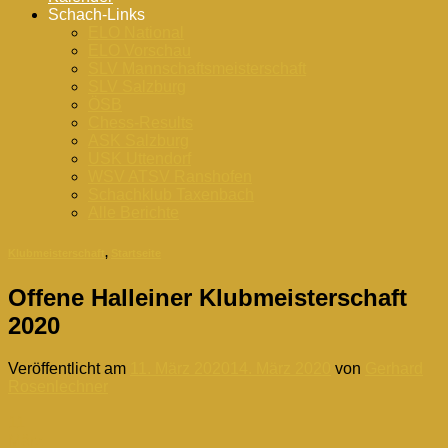
Schach-Links
ELO National
ELO Vorschau
SLV Mannschaftsmeisterschaft
SLV Salzburg
ÖSB
Chess-Results
ASK Salzburg
USK Uttendorf
WSV ATSV Ranshofen
Schachklub Taxenbach
Alle Berichte
Klubmeisterschaft
,
Startseite
Offene Halleiner Klubmeisterschaft
2020
Veröffentlicht am
11. März 2020
14. März 2020
von
Gerhard
Rosenlechner
11
März