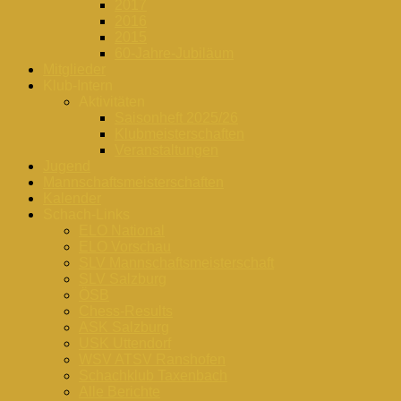
2017
2016
2015
60-Jahre-Jubiläum
Mitglieder
Klub-Intern
Aktivitäten
Saisonheft 2025/26
Klubmeisterschaften
Veranstaltungen
Jugend
Mannschaftsmeisterschaften
Kalender
Schach-Links
ELO National
ELO Vorschau
SLV Mannschaftsmeisterschaft
SLV Salzburg
ÖSB
Chess-Results
ASK Salzburg
USK Uttendorf
WSV ATSV Ranshofen
Schachklub Taxenbach
Alle Berichte