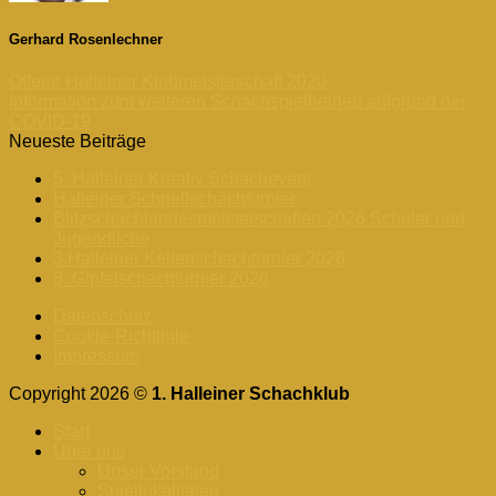
Gerhard Rosenlechner
Offene Halleiner Klubmeisterschaft 2020
Information zum weiteren Schachspielbetrieb aufgrund der
COVID-19
Neueste Beiträge
5. Halleiner Kreativ Schachevent
Halleiner Schnellschachturnier
Blitzschachlandesmeisterschaften 2026 Schüler und
Jugendliche
3.Halleiner Keltenschachturnier 2026
8. Gipfelschachturnier 2026
Datenschutz
Cookie-Richtlinie
Impressum
Copyright 2026 ©
1. Halleiner Schachklub
Start
Über uns
Unser Vorstand
Spiellokalitäten