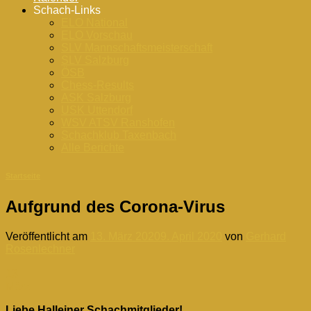
Schach-Links
ELO National
ELO Vorschau
SLV Mannschaftsmeisterschaft
SLV Salzburg
ÖSB
Chess-Results
ASK Salzburg
USK Uttendorf
WSV ATSV Ranshofen
Schachklub Taxenbach
Alle Berichte
Startseite
Aufgrund des Corona-Virus
Veröffentlicht am
13. März 2020
9. April 2020
von
Gerhard
Rosenlechner
13
März
Liebe Halleiner Schachmitglieder!