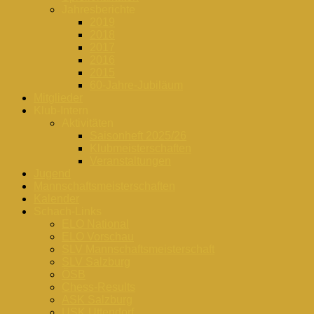
Jahresberichte
2019
2018
2017
2016
2015
60-Jahre-Jubiläum
Mitglieder
Klub-Intern
Aktivitäten
Saisonheft 2025/26
Klubmeisterschaften
Veranstaltungen
Jugend
Mannschaftsmeisterschaften
Kalender
Schach-Links
ELO National
ELO Vorschau
SLV Mannschaftsmeisterschaft
SLV Salzburg
ÖSB
Chess-Results
ASK Salzburg
USK Uttendorf