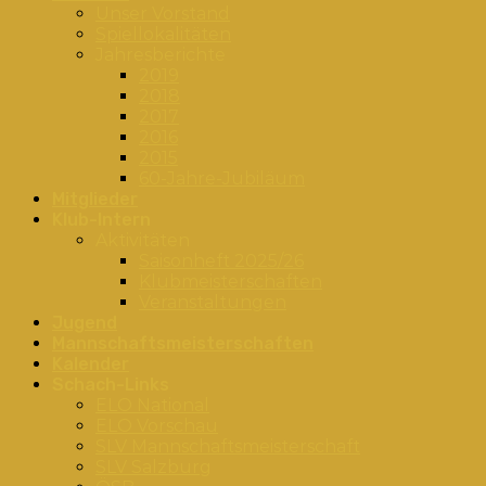
Unser Vorstand
Spiellokalitäten
Jahresberichte
2019
2018
2017
2016
2015
60-Jahre-Jubiläum
Mitglieder
Klub-Intern
Aktivitäten
Saisonheft 2025/26
Klubmeisterschaften
Veranstaltungen
Jugend
Mannschaftsmeisterschaften
Kalender
Schach-Links
ELO National
ELO Vorschau
SLV Mannschaftsmeisterschaft
SLV Salzburg