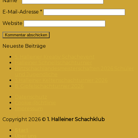
Name
*
E-Mail-Adresse
*
Website
Neueste Beiträge
5. Halleiner Kreativ Schachevent
Halleiner Schnellschachturnier
Blitzschachlandesmeisterschaften 2026 Schüler
und Jugendliche
3.Halleiner Keltenschachturnier 2026
8. Gipfelschachturnier 2026
Datenschutz
Cookie-Richtlinie
Impressum
Copyright 2026 ©
1. Halleiner Schachklub
Start
Über uns