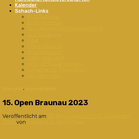
Kalender
Schach-Links
ELO National
ELO Vorschau
SLV Mannschaftsmeisterschaft
SLV Salzburg
ÖSB
Chess-Results
ASK Salzburg
USK Uttendorf
WSV ATSV Ranshofen
Schachklub Taxenbach
Alle Berichte
Startseite
,
Veranstaltungen
15. Open Braunau 2023
Veröffentlicht am
30. November 2023
17. Dezember
2023
von
Gerhard Rosenlechner
30