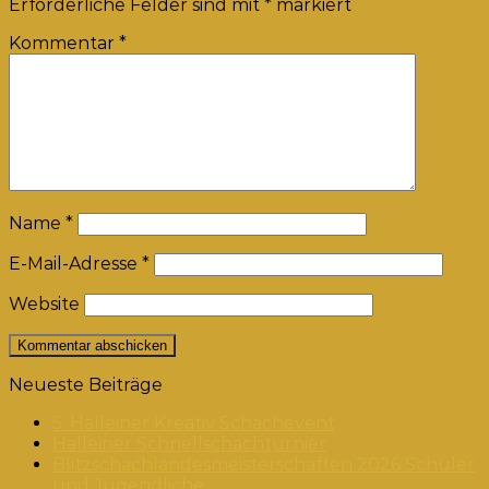
Erforderliche Felder sind mit
*
markiert
Kommentar
*
Name
*
E-Mail-Adresse
*
Website
Neueste Beiträge
5. Halleiner Kreativ Schachevent
Halleiner Schnellschachturnier
Blitzschachlandesmeisterschaften 2026 Schüler
und Jugendliche