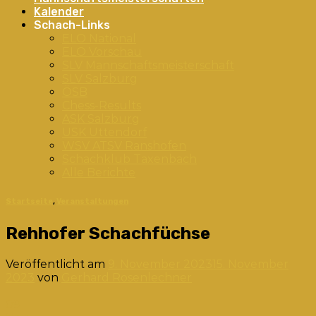
Kalender
Schach-Links
ELO National
ELO Vorschau
SLV Mannschaftsmeisterschaft
SLV Salzburg
ÖSB
Chess-Results
ASK Salzburg
USK Uttendorf
WSV ATSV Ranshofen
Schachklub Taxenbach
Alle Berichte
Startseite
,
Veranstaltungen
Rehhofer Schachfüchse
Veröffentlicht am
9. November 2023
15. November
2023
von
Gerhard Rosenlechner
09