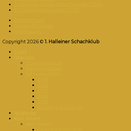
3.Halleiner Keltenschachturnier 2026
8. Gipfelschachturnier 2026
Datenschutz
Cookie-Richtlinie
Impressum
Copyright 2026 ©
1. Halleiner Schachklub
Start
Über uns
Unser Vorstand
Spiellokalitäten
Jahresberichte
2019
2018
2017
2016
2015
60-Jahre-Jubiläum
Mitglieder
Klub-Intern
Aktivitäten
Saisonheft 2025/26