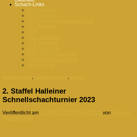
Schach-Links
ELO National
ELO Vorschau
SLV Mannschaftsmeisterschaft
SLV Salzburg
ÖSB
Chess-Results
ASK Salzburg
USK Uttendorf
WSV ATSV Ranshofen
Schachklub Taxenbach
Alle Berichte
Klubmeisterschaft
,
Schnellschachturnier
,
Startseite
2. Staffel Halleiner
Schnellschachturnier 2023
Veröffentlicht am
29. März 2023
29. März 2023
von
Gerhard
Rosenlechner
29
März