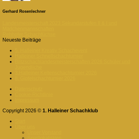
Gerhard Rosenlechner
Landesmeisterschaft 2023 Sekundarstufen II & I und
Mädchenmannschaften
Rehhofer Schachfüchse
Neueste Beiträge
5. Halleiner Kreativ Schachevent
Halleiner Schnellschachturnier
Blitzschachlandesmeisterschaften 2026 Schüler und
Jugendliche
3.Halleiner Keltenschachturnier 2026
8. Gipfelschachturnier 2026
Datenschutz
Cookie-Richtlinie
Impressum
Copyright 2026 ©
1. Halleiner Schachklub
Start
Über uns
Unser Vorstand
Spiellokalitäten