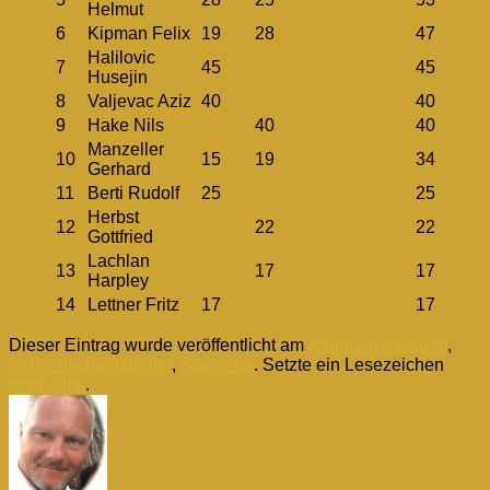
Helmut
6
Kipman Felix
19
28
47
Halilovic
7
45
45
Husejin
8
Valjevac Aziz
40
40
9
Hake Nils
40
40
Manzeller
10
15
19
34
Gerhard
11
Berti Rudolf
25
25
Herbst
12
22
22
Gottfried
Lachlan
13
17
17
Harpley
14
Lettner Fritz
17
17
Dieser Eintrag wurde veröffentlicht am
Klubmeisterschaft
,
Schnellschachturnier
,
Startseite
. Setzte ein Lesezeichen
permalink
.