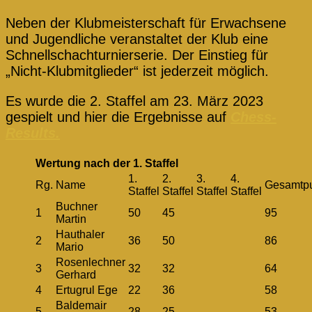
Neben der Klubmeisterschaft für Erwachsene
und Jugendliche veranstaltet der Klub eine
Schnellschachturnierserie. Der Einstieg für
„Nicht-Klubmitglieder“ ist jederzeit möglich.
Es wurde die 2. Staffel am 23. März 2023
gespielt und hier die Ergebnisse auf
Chess-
Results.
Wertung nach der 1. Staffel
1.
2.
3.
4.
Rg.
Name
Gesamtp
Staffel
Staffel
Staffel
Staffel
Buchner
1
50
45
95
Martin
Hauthaler
2
36
50
86
Mario
Rosenlechner
3
32
32
64
Gerhard
4
Ertugrul Ege
22
36
58
Baldemair
5
28
25
53