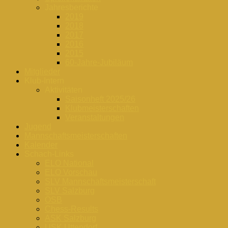
Jahresberichte
2019
2018
2017
2016
2015
60-Jahre-Jubiläum
Mitglieder
Klub-Intern
Aktivitäten
Saisonheft 2025/26
Klubmeisterschaften
Veranstaltungen
Jugend
Mannschaftsmeisterschaften
Kalender
Schach-Links
ELO National
ELO Vorschau
SLV Mannschaftsmeisterschaft
SLV Salzburg
ÖSB
Chess-Results
ASK Salzburg
USK Uttendorf