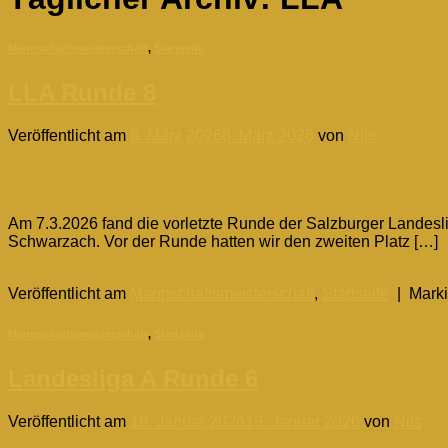
Mannschaftsmeisterschaft
,
Startseite
LLA Runde 8
Veröffentlicht am
8. März 2026
8. März 2026
von
Nils
08
März
Am 7.3.2026 fand die vorletzte Runde der Salzburger Landesli
Schwarzach. Vor der Runde hatten wir den zweiten Platz […]
Weiterlesen
→
Veröffentlicht am
Mannschaftsmeisterschaft
,
Startseite
|
Marki
Mannschaftsmeisterschaft
,
Startseite
Landesliga A Runde 6
Veröffentlicht am
19. Januar 2026
19. Januar 2026
von
Nils