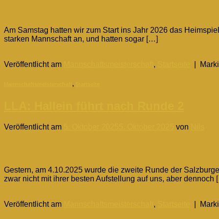
19
Jan.
Am Samstag hatten wir zum Start ins Jahr 2026 das Heimspie
starken Mannschaft an, und hatten sogar […]
Weiterlesen
→
Veröffentlicht am
Mannschaftsmeisterschaft
,
Startseite
|
Marki
Mannschaftsmeisterschaft
,
Startseite
LLA: Hallein führt nach Runde 2
Veröffentlicht am
5. Oktober 2025
5. Oktober 2025
von
Nils
05
Okt.
Gestern, am 4.10.2025 wurde die zweite Runde der Salzburge
zwar nicht mit ihrer besten Aufstellung auf uns, aber dennoch 
Weiterlesen
→
Veröffentlicht am
Mannschaftsmeisterschaft
,
Startseite
|
Marki