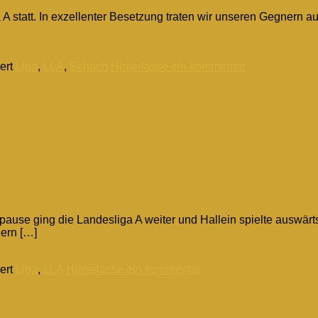
 A statt. In exzellenter Besetzung traten wir unseren Gegnern
ert
Liga
,
LLA
,
Schach
Hinterlasse ein kommentar
pause ging die Landesliga A weiter und Hallein spielte auswä
ern […]
ert
Liga
,
LLA
Hinterlasse ein kommentar