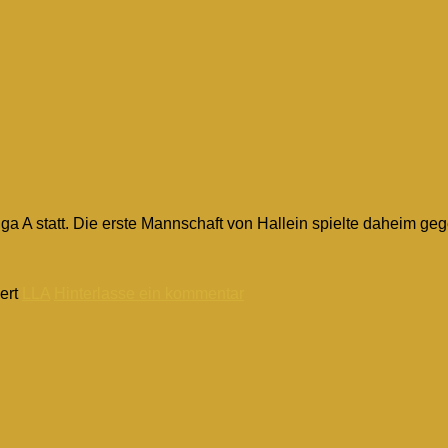
ga A statt. Die erste Mannschaft von Hallein spielte daheim ge
ert
LLA
Hinterlasse ein kommentar