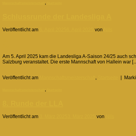
Mannschaftsmeisterschaft
,
Startseite
Schlussrunde der Landesliga A
Veröffentlicht am
6. April 2025
6. April 2025
von
Nils
06
Apr.
Am 5. April 2025 kam die Landesliga A-Saison 24/25 auch 
Salzburg veranstaltet. Die erste Mannschaft von Hallein war [
Weiterlesen
→
Veröffentlicht am
Mannschaftsmeisterschaft
,
Startseite
|
Marki
Mannschaftsmeisterschaft
,
Startseite
8. Runde der LLA
Veröffentlicht am
3. März 2025
3. März 2025
von
Nils
03
März