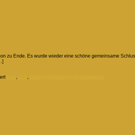
schon zu Ende. Es wurde wieder eine schöne gemeinsame Schl
…]
ert
Liga
,
LLA
,
Schach
Hinterlasse ein kommentar