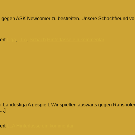
l gegen ASK Newcomer zu bestreiten. Unsere Schachfreund vom
ert
Liga
,
LLA
,
Schach
Hinterlasse ein kommentar
r Landesliga A gespielt. Wir spielten auswärts gegen Ranshof
[…]
ert
LLA
Hinterlasse ein kommentar