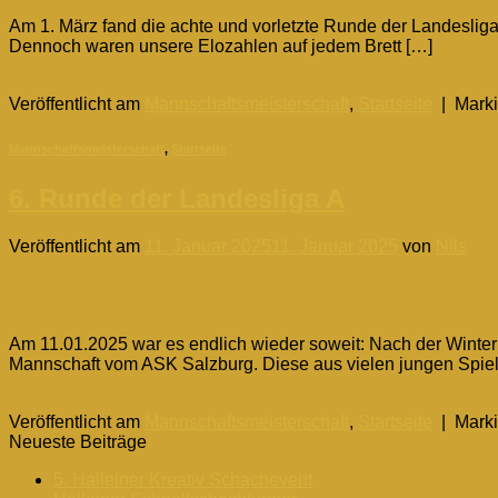
Am 1. März fand die achte und vorletzte Runde der Landesliga
Dennoch waren unsere Elozahlen auf jedem Brett […]
Weiterlesen
→
Veröffentlicht am
Mannschaftsmeisterschaft
,
Startseite
|
Marki
Mannschaftsmeisterschaft
,
Startseite
6. Runde der Landesliga A
Veröffentlicht am
11. Januar 2025
11. Januar 2025
von
Nils
11
Jan.
Am 11.01.2025 war es endlich wieder soweit: Nach der Winter
Mannschaft vom ASK Salzburg. Diese aus vielen jungen Spiel
Weiterlesen
→
Veröffentlicht am
Mannschaftsmeisterschaft
,
Startseite
|
Marki
Neueste Beiträge
5. Halleiner Kreativ Schachevent