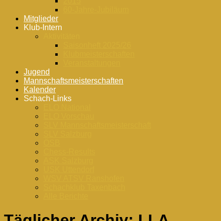
2015
60-Jahre-Jubiläum
Mitglieder
Klub-Intern
Aktivitäten
Saisonheft 2025/26
Klubmeisterschaften
Veranstaltungen
Jugend
Mannschaftsmeisterschaften
Kalender
Schach-Links
ELO National
ELO Vorschau
SLV Mannschaftsmeisterschaft
SLV Salzburg
ÖSB
Chess-Results
ASK Salzburg
USK Uttendorf
WSV ATSV Ranshofen
Schachklub Taxenbach
Alle Berichte
Täglicher Archiv:
LLA