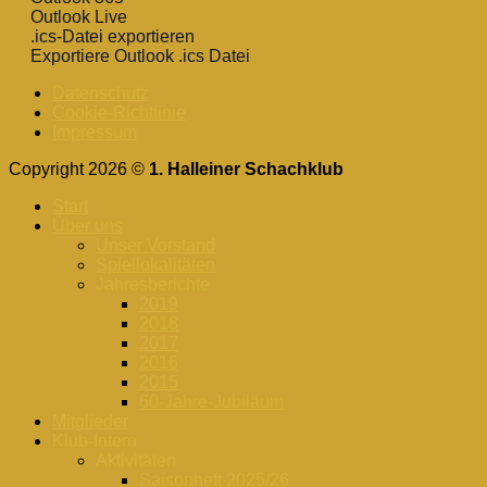
Outlook Live
.ics-Datei exportieren
Exportiere Outlook .ics Datei
Datenschutz
Cookie-Richtlinie
Impressum
Copyright 2026 ©
1. Halleiner Schachklub
Start
Über uns
Unser Vorstand
Spiellokalitäten
Jahresberichte
2019
2018
2017
2016
2015
60-Jahre-Jubiläum
Mitglieder
Klub-Intern
Aktivitäten
Saisonheft 2025/26