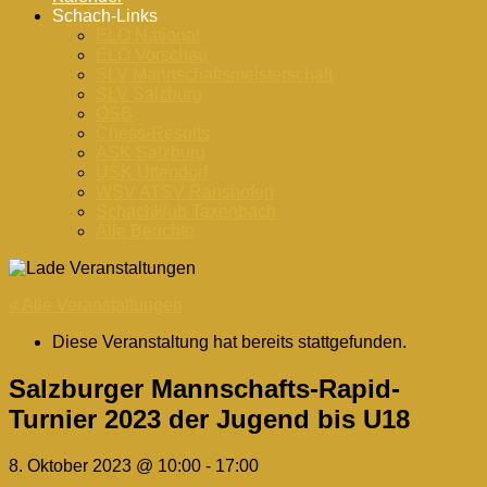
Schach-Links
ELO National
ELO Vorschau
SLV Mannschaftsmeisterschaft
SLV Salzburg
ÖSB
Chess-Results
ASK Salzburg
USK Uttendorf
WSV ATSV Ranshofen
Schachklub Taxenbach
Alle Berichte
« Alle Veranstaltungen
Diese Veranstaltung hat bereits stattgefunden.
Salzburger Mannschafts-Rapid-
Turnier 2023 der Jugend bis U18
8. Oktober 2023 @ 10:00
-
17:00