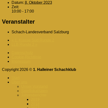
Datum:
8. Oktober 2023
Zeit:
10:00 - 17:00
Veranstalter
Schach-Landesverband Salzburg
«
1. Klasse Süd Runde 2
LLB Runde 2
»
Datenschutz
Cookie-Richtlinie
Impressum
Copyright 2026 ©
1. Halleiner Schachklub
Start
Über uns
Unser Vorstand
Spiellokalitäten
Jahresberichte
2019
2018