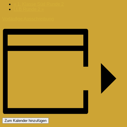
«
1. Klasse Süd Runde 2
LLB Runde 2
»
Vorläufige Ausschreibung
Zum Kalender hinzufügen