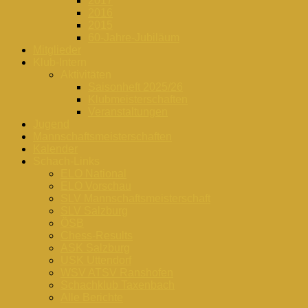
2017
2016
2015
60-Jahre-Jubiläum
Mitglieder
Klub-Intern
Aktivitäten
Saisonheft 2025/26
Klubmeisterschaften
Veranstaltungen
Jugend
Mannschaftsmeisterschaften
Kalender
Schach-Links
ELO National
ELO Vorschau
SLV Mannschaftsmeisterschaft
SLV Salzburg
ÖSB
Chess-Results
ASK Salzburg
USK Uttendorf
WSV ATSV Ranshofen
Schachklub Taxenbach
Alle Berichte