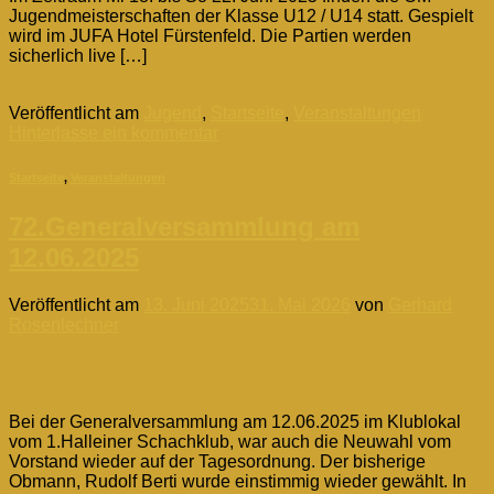
Jugendmeisterschaften der Klasse U12 / U14 statt. Gespielt
wird im JUFA Hotel Fürstenfeld. Die Partien werden
sicherlich live […]
Weiterlesen
→
Veröffentlicht am
Jugend
,
Startseite
,
Veranstaltungen
Hinterlasse ein kommentar
Startseite
,
Veranstaltungen
72.Generalversammlung am
12.06.2025
Veröffentlicht am
13. Juni 2025
31. Mai 2026
von
Gerhard
Rosenlechner
13
Juni
Bei der Generalversammlung am 12.06.2025 im Klublokal
vom 1.Halleiner Schachklub, war auch die Neuwahl vom
Vorstand wieder auf der Tagesordnung. Der bisherige
Obmann, Rudolf Berti wurde einstimmig wieder gewählt. In