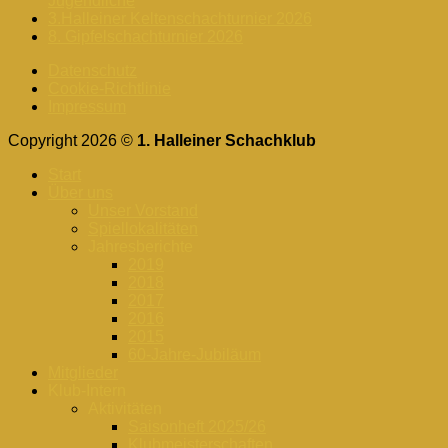
Jugendliche
3.Halleiner Keltenschachturnier 2026
8. Gipfelschachturnier 2026
Datenschutz
Cookie-Richtlinie
Impressum
Copyright 2026 ©
1. Halleiner Schachklub
Start
Über uns
Unser Vorstand
Spiellokalitäten
Jahresberichte
2019
2018
2017
2016
2015
60-Jahre-Jubiläum
Mitglieder
Klub-Intern
Aktivitäten
Saisonheft 2025/26
Klubmeisterschaften