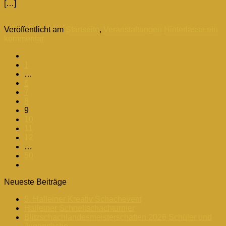
[…]
Weiterlesen
→
Veröffentlicht am
Startseite
,
Veranstaltungen
Hinterlasse ein
kommentar
1
…
6
7
8
9
10
11
12
…
50
Neueste Beiträge
5. Halleiner Kreativ Schachevent
Halleiner Schnellschachturnier
Blitzschachlandesmeisterschaften 2026 Schüler und