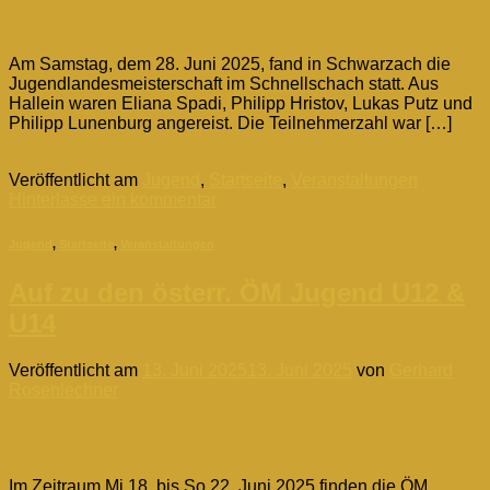
29
Juni
Am Samstag, dem 28. Juni 2025, fand in Schwarzach die
Jugendlandesmeisterschaft im Schnellschach statt. Aus
Hallein waren Eliana Spadi, Philipp Hristov, Lukas Putz und
Philipp Lunenburg angereist. Die Teilnehmerzahl war […]
Weiterlesen
→
Veröffentlicht am
Jugend
,
Startseite
,
Veranstaltungen
Hinterlasse ein kommentar
Jugend
,
Startseite
,
Veranstaltungen
Auf zu den österr. ÖM Jugend U12 &
U14
Veröffentlicht am
13. Juni 2025
13. Juni 2025
von
Gerhard
Rosenlechner
13
Juni
Im Zeitraum Mi 18. bis So 22. Juni 2025 finden die ÖM