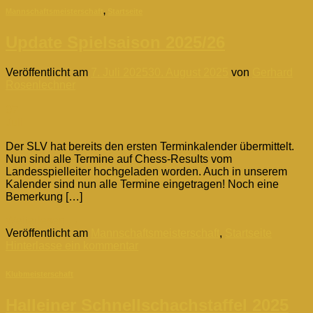
Mannschaftsmeisterschaft
,
Startseite
Update Spielsaison 2025/26
Veröffentlicht am
7. Juli 2025
30. August 2025
von
Gerhard
Rosenlechner
07
Juli
Der SLV hat bereits den ersten Terminkalender übermittelt.
Nun sind alle Termine auf Chess-Results vom
Landesspielleiter hochgeladen worden. Auch in unserem
Kalender sind nun alle Termine eingetragen! Noch eine
Bemerkung […]
Weiterlesen
→
Veröffentlicht am
Mannschaftsmeisterschaft
,
Startseite
Hinterlasse ein kommentar
Klubmeisterschaft
Halleiner Schnellschachstaffel 2025