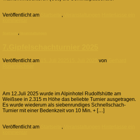
Weiterlesen
→
Veröffentlicht am
Startseite
,
Veranstaltungen
Hinterlasse ein
kommentar
Startseite
,
Veranstaltungen
7.Gipfelschachturnier 2025
Veröffentlicht am
15. Juli 2025
15. Juli 2025
von
Gerhard
Rosenlechner
15
Juli
Am 12.Juli 2025 wurde im Alpinhotel Rudolfshütte am
Weißsee in 2.315 m Höhe das beliebte Turnier ausgetragen.
Es wurde wiederum als siebenrundiges Schnellschach-
Turnier mit einer Bedenkzeit von 10 Min. + […]
Weiterlesen
→
Veröffentlicht am
Startseite
,
Veranstaltungen
Hinterlasse ein
kommentar