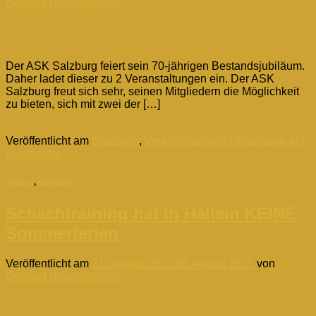
Gerhard Rosenlechner
28
Aug.
Der ASK Salzburg feiert sein 70-jährigen Bestandsjubiläum.
Daher ladet dieser zu 2 Veranstaltungen ein. Der ASK
Salzburg freut sich sehr, seinen Mitgliedern die Möglichkeit
zu bieten, sich mit zwei der […]
Weiterlesen
→
Veröffentlicht am
Startseite
,
Veranstaltungen
Hinterlasse ein
kommentar
Jugend
,
Startseite
Schachtraining hat in Hallein KEINE
Sommerferien
Veröffentlicht am
21. August 2025
30. August 2025
von
Gerhard Rosenlechner
21
Aug.