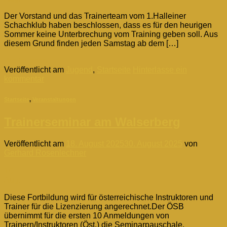
Der Vorstand und das Trainerteam vom 1.Halleiner
Schachklub haben beschlossen, dass es für den heurigen
Sommer keine Unterbrechung vom Training geben soll. Aus
diesem Grund finden jeden Samstag ab dem […]
Weiterlesen
→
Veröffentlicht am
Jugend
,
Startseite
Hinterlasse ein
kommentar
Startseite
,
Veranstaltungen
Trainerseminar am Walserberg
Veröffentlicht am
18. August 2025
30. August 2025
von
Gerhard Rosenlechner
18
Aug.
Diese Fortbildung wird für österreichische Instruktoren und
Trainer für die Lizenzierung angerechnet.Der ÖSB
übernimmt für die ersten 10 Anmeldungen von
Trainern/Instruktoren (Öst.) die Seminarpauschale.