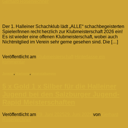
Gerhard Rosenlechner
06
Juli
Der 1. Halleiner Schachklub lädt „ALLE“ schachbegeisterten
Spieler/Innen recht herzlich zur Klubmeisterschaft 2026 ein!
Es ist wieder eine offenen Klubmeisterschaft, wobei auch
Nichtmitglied im Verein sehr gerne gesehen sind. Die […]
Weiterlesen
→
Veröffentlicht am
Klubmeisterschaft
Hinterlasse ein
kommentar
Jugend
,
Startseite
,
Veranstaltungen
5 x Gold 1 x Silber für die Halleiner
Jugend bei den Salzburger Jugend-
Rapid Meisterschaften
Veröffentlicht am
29. Juni 2025
29. Juni 2025
von
Gerhard
Rosenlechner