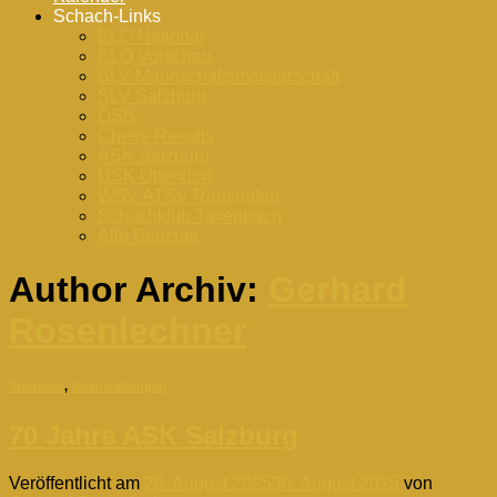
Schach-Links
ELO National
ELO Vorschau
SLV Mannschaftsmeisterschaft
SLV Salzburg
ÖSB
Chess-Results
ASK Salzburg
USK Uttendorf
WSV ATSV Ranshofen
Schachklub Taxenbach
Alle Berichte
Author Archiv:
Gerhard
Rosenlechner
Startseite
,
Veranstaltungen
70 Jahre ASK Salzburg
Veröffentlicht am
28. August 2025
30. August 2025
von