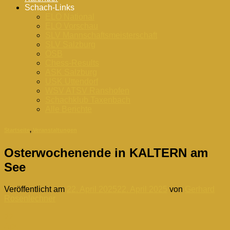
Schach-Links
ELO National
ELO Vorschau
SLV Mannschaftsmeisterschaft
SLV Salzburg
ÖSB
Chess-Results
ASK Salzburg
USK Uttendorf
WSV ATSV Ranshofen
Schachklub Taxenbach
Alle Berichte
Startseite
,
Veranstaltungen
Osterwochenende in KALTERN am
See
Veröffentlicht am
22. April 2025
22. April 2025
von
Gerhard
Rosenlechner
22
Apr.