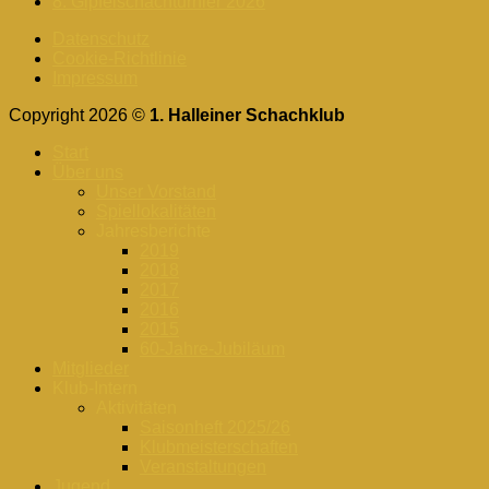
8. Gipfelschachturnier 2026
Datenschutz
Cookie-Richtlinie
Impressum
Copyright 2026 ©
1. Halleiner Schachklub
Start
Über uns
Unser Vorstand
Spiellokalitäten
Jahresberichte
2019
2018
2017
2016
2015
60-Jahre-Jubiläum
Mitglieder
Klub-Intern
Aktivitäten
Saisonheft 2025/26
Klubmeisterschaften
Veranstaltungen
Jugend