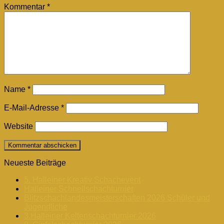
Kommentar
*
Name
*
E-Mail-Adresse
*
Website
Neueste Beiträge
5. Halleiner Kreativ Schachevent
Halleiner Schnellschachturnier
Blitzschachlandesmeisterschaften 2026 Schüler und
Jugendliche
3.Halleiner Keltenschachturnier 2026