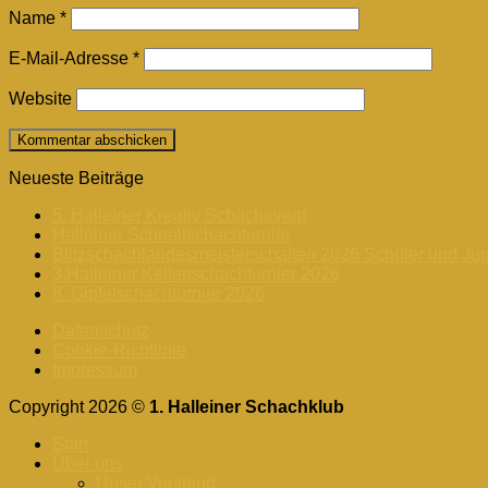
Name
*
E-Mail-Adresse
*
Website
Neueste Beiträge
5. Halleiner Kreativ Schachevent
Halleiner Schnellschachturnier
Blitzschachlandesmeisterschaften 2026 Schüler und Ju
3.Halleiner Keltenschachturnier 2026
8. Gipfelschachturnier 2026
Datenschutz
Cookie-Richtlinie
Impressum
Copyright 2026 ©
1. Halleiner Schachklub
Start
Über uns
Unser Vorstand