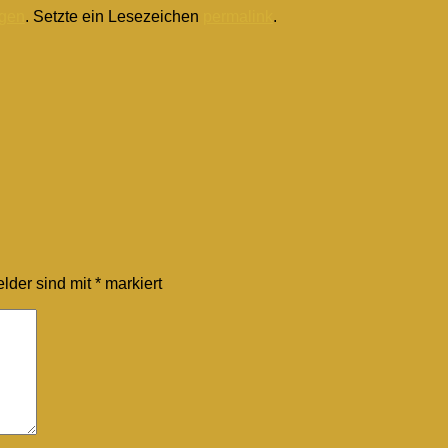
ngen
. Setzte ein Lesezeichen
permalink
.
elder sind mit
*
markiert