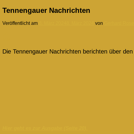
Tennengauer Nachrichten
Veröffentlicht am
8. März 2024
8. März 2024
von
Gerhard Rose
08
März
Die Tennengauer Nachrichten berichten über den t
Hier geht es zur Ausgabe (Seite 20)
.