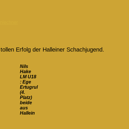
nlechner
ollen Erfolg der Halleiner Schachjugend.
Nils
Hake
LM U18
: Ege
Ertugrul
(4.
Platz)
beide
aus
Hallein