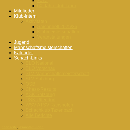
2015
60-Jahre-Jubiläum
Mitglieder
Klub-Intern
Aktivitäten
Saisonheft 2025/26
Klubmeisterschaften
Veranstaltungen
Jugend
Mannschaftsmeisterschaften
Kalender
Schach-Links
ELO National
ELO Vorschau
SLV Mannschaftsmeisterschaft
SLV Salzburg
ÖSB
Chess-Results
ASK Salzburg
USK Uttendorf
WSV ATSV Ranshofen
Schachklub Taxenbach
Alle Berichte
Startseite
,
Veranstaltungen