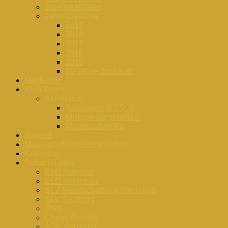
Spiellokalitäten
Jahresberichte
2019
2018
2017
2016
2015
60-Jahre-Jubiläum
Mitglieder
Klub-Intern
Aktivitäten
Saisonheft 2025/26
Klubmeisterschaften
Veranstaltungen
Jugend
Mannschaftsmeisterschaften
Kalender
Schach-Links
ELO National
ELO Vorschau
SLV Mannschaftsmeisterschaft
SLV Salzburg
ÖSB
Chess-Results
ASK Salzburg