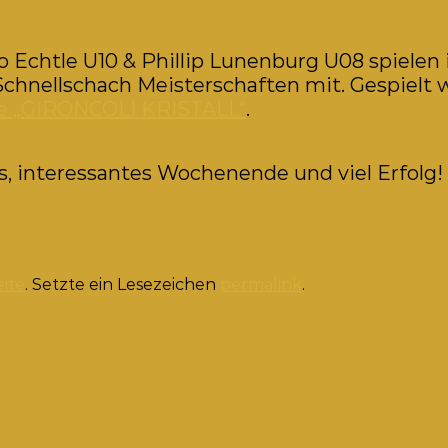
o Echtle U10 & Phillip Lunenburg U08 spiele
Schnellschach Meisterschaften mit. Gespielt w
lle „GIRONCOLI KRISTALL“
.
, interessantes Wochenende und viel Erfolg!
eite
. Setzte ein Lesezeichen
permalink
.