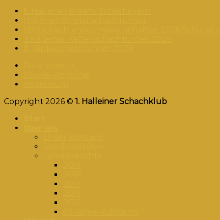
5. Halleiner Kreativ Schachevent
Halleiner Schnellschachturnier
Blitzschachlandesmeisterschaften 2026 Schüler 
3.Halleiner Keltenschachturnier 2026
8. Gipfelschachturnier 2026
Datenschutz
Cookie-Richtlinie
Impressum
Copyright 2026 ©
1. Halleiner Schachklub
Start
Über uns
Unser Vorstand
Spiellokalitäten
Jahresberichte
2019
2018
2017
2016
2015
60-Jahre-Jubiläum