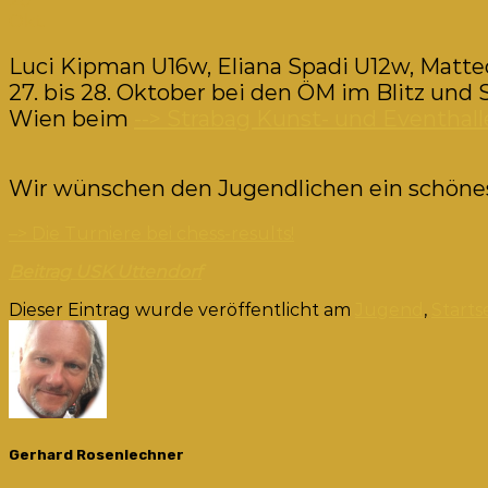
20
Okt.
Luci Kipman U16w, Eliana Spadi U12w, Matte
27. bis 28. Oktober bei den ÖM im Blitz und 
Wien beim
--> Strabag Kunst- und Eventha
Wir wünschen den Jugendlichen ein schönes
–> Die Turniere bei chess-results!
Beitrag USK Uttendorf
Dieser Eintrag wurde veröffentlicht am
Jugend
,
Starts
Gerhard Rosenlechner