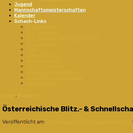
Jugend
Mannschaftsmeisterschaften
Kalender
Schach-Links
ELO National
ELO Vorschau
SLV Mannschaftsmeisterschaft
SLV Salzburg
ÖSB
Chess-Results
ASK Salzburg
USK Uttendorf
WSV ATSV Ranshofen
Schachklub Taxenbach
Alle Berichte
Jugend
,
Startseite
Österreichische Blitz.- & Schnells
Veröffentlicht am
20. Oktober 2023
7. November 2023