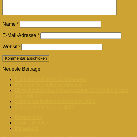
Name
*
E-Mail-Adresse
*
Website
Neueste Beiträge
5. Halleiner Kreativ Schachevent
Halleiner Schnellschachturnier
Blitzschachlandesmeisterschaften 2026 Schüler und
Jugendliche
3.Halleiner Keltenschachturnier 2026
8. Gipfelschachturnier 2026
Datenschutz
Cookie-Richtlinie
Impressum