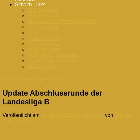
Schach-Links
ELO National
ELO Vorschau
SLV Mannschaftsmeisterschaft
SLV Salzburg
ÖSB
Chess-Results
ASK Salzburg
USK Uttendorf
WSV ATSV Ranshofen
Schachklub Taxenbach
Alle Berichte
Mannschaftsmeisterschaft
,
Startseite
Update Abschlussrunde der
Landesliga B
Veröffentlicht am
18. März 2023
19. März 2023
von
Gerhard
Rosenlechner
18
März