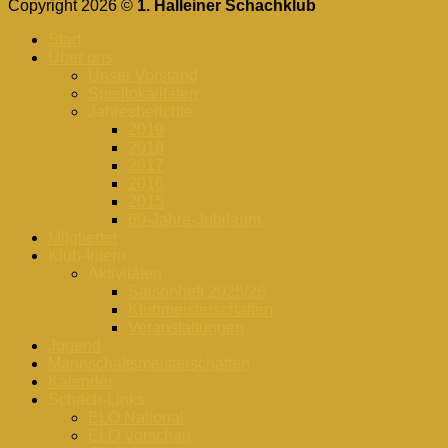
Copyright 2026 ©
1. Halleiner Schachklub
Start
Über uns
Unser Vorstand
Spiellokalitäten
Jahresberichte
2019
2018
2017
2016
2015
60-Jahre-Jubiläum
Mitglieder
Klub-Intern
Aktivitäten
Saisonheft 2025/26
Klubmeisterschaften
Veranstaltungen
Jugend
Mannschaftsmeisterschaften
Kalender
Schach-Links
ELO National
ELO Vorschau