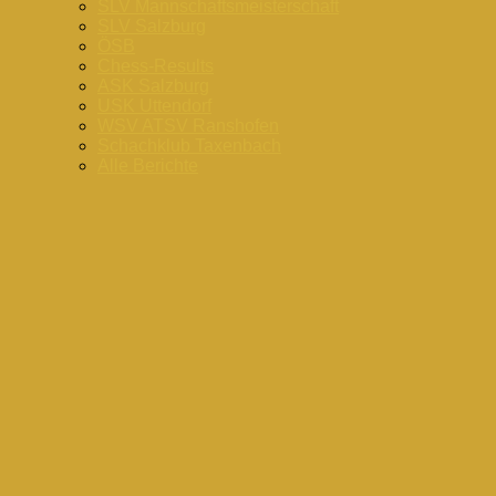
SLV Mannschaftsmeisterschaft
SLV Salzburg
ÖSB
Chess-Results
ASK Salzburg
USK Uttendorf
WSV ATSV Ranshofen
Schachklub Taxenbach
Alle Berichte