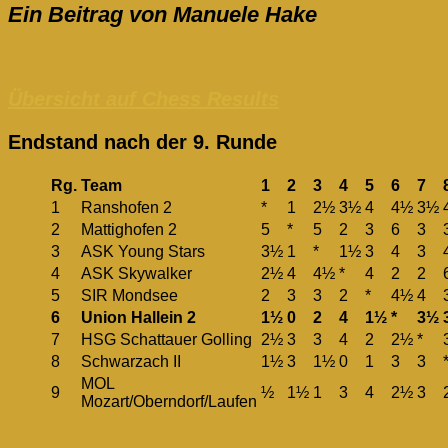
Ein Beitrag von Manuele Hake
Übersicht auf Chess Results
Endstand nach der 9. Runde
Rg.
Team
1
2
3
4
5
6
7
1
Ranshofen 2
*
1
2½
3½
4
4½
3½
2
Mattighofen 2
5
*
5
2
3
6
3
3
ASK Young Stars
3½
1
*
1½
3
4
3
4
ASK Skywalker
2½
4
4½
*
4
2
2
5
SIR Mondsee
2
3
3
2
*
4½
4
6
Union Hallein 2
1½
0
2
4
1½
*
3½
7
HSG Schattauer Golling
2½
3
3
4
2
2½
*
8
Schwarzach II
1½
3
1½
0
1
3
3
MOL
9
½
1½
1
3
4
2½
3
Mozart/Oberndorf/Laufen