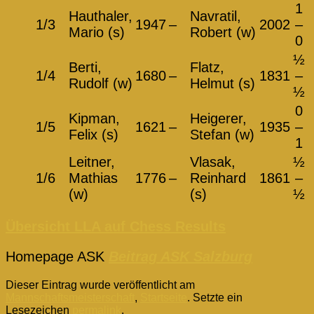
1
Hauthaler,
Navratil,
1/3
1947
–
2002
–
Mario (s)
Robert (w)
0
½
Berti,
Flatz,
1/4
1680
–
1831
–
Rudolf (w)
Helmut (s)
½
0
Kipman,
Heigerer,
1/5
1621
–
1935
–
Felix (s)
Stefan (w)
1
Leitner,
Vlasak,
½
1/6
Mathias
1776
–
Reinhard
1861
–
(w)
(s)
½
Übersicht
L
L
A
auf Chess Results
Homepage ASK
Beitrag ASK Salzburg
Dieser Eintrag wurde veröffentlicht am
Mannschaftsmeisterschaft
,
Startseite
. Setzte ein
Lesezeichen
permalink
.