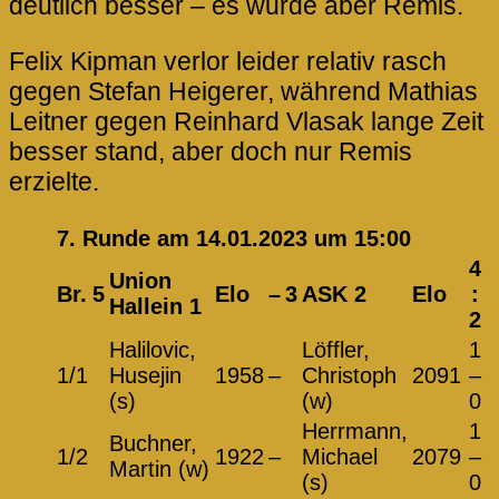
deutlich besser – es wurde aber Remis.
Felix Kipman verlor leider relativ rasch
gegen Stefan Heigerer, während Mathias
Leitner gegen Reinhard Vlasak lange Zeit
besser stand, aber doch nur Remis
erzielte.
7. Runde am 14.01.2023 um 15:00
4
Union
Br.
5
Elo
–
3
ASK 2
Elo
:
Hallein 1
2
Halilovic,
Löffler,
1
1/1
Husejin
1958
–
Christoph
2091
–
(s)
(w)
0
Herrmann,
1
Buchner,
1/2
1922
–
Michael
2079
–
Martin (w)
(s)
0