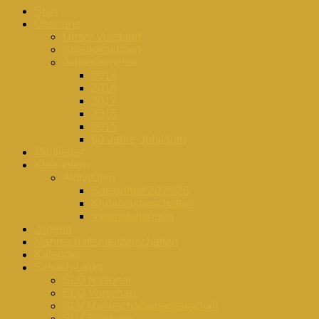
Start
Über uns
Unser Vorstand
Spiellokalitäten
Jahresberichte
2019
2018
2017
2016
2015
60-Jahre-Jubiläum
Mitglieder
Klub-Intern
Aktivitäten
Saisonheft 2025/26
Klubmeisterschaften
Veranstaltungen
Jugend
Mannschaftsmeisterschaften
Kalender
Schach-Links
ELO National
ELO Vorschau
SLV Mannschaftsmeisterschaft
SLV Salzburg