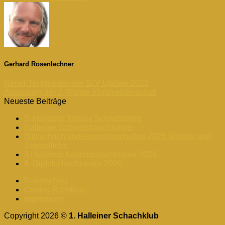
Gerhard Rosenlechner
Neuer Terminkalender SLV Update 2023
Auslosung der 7. Runde Klubmeisterschaft
Neueste Beiträge
5. Halleiner Kreativ Schachevent
Halleiner Schnellschachturnier
Blitzschachlandesmeisterschaften 2026 Schüler und
Jugendliche
3.Halleiner Keltenschachturnier 2026
8. Gipfelschachturnier 2026
Datenschutz
Cookie-Richtlinie
Impressum
Copyright 2026 ©
1. Halleiner Schachklub