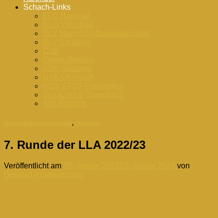
Schach-Links
ELO National
ELO Vorschau
SLV Mannschaftsmeisterschaft
SLV Salzburg
ÖSB
Chess-Results
ASK Salzburg
USK Uttendorf
WSV ATSV Ranshofen
Schachklub Taxenbach
Alle Berichte
Mannschaftsmeisterschaft
,
Startseite
7. Runde der LLA 2022/23
Veröffentlicht am
15. Januar 2023
15. Januar 2023
von
Gerhard Rosenlechner
15
Jan.