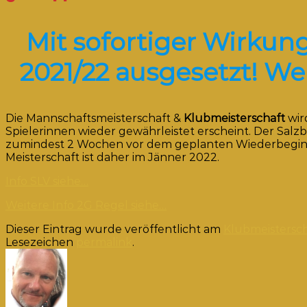
Mit sofortiger Wirkun
2021/22 ausgesetzt!
Wei
Die Mannschaftsmeisterschaft &
Klubmeisterschaft
wir
Spielerinnen wieder gewährleistet erscheint. Der Sal
zumindest 2 Wochen vor dem geplanten Wiederbeginn 
Meisterschaft ist daher im Jänner 2022.
Info SLV siehe…
Weitere Info 2G Regel siehe…
Dieser Eintrag wurde veröffentlicht am
Klubmeistersch
Lesezeichen
permalink
.