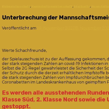
Klubmeisterschaft
,
Mannschaftsmeisterschaft
,
Startseite
,
Veranstalt
Unterbrechung der Mannschaftsmei
Veröffentlicht am
14. November 2021
18. November 202
14
Nov.
Werte Schachfreunde,
der Spielausschuss ist zu der Auffassung gekommen, 
der stark steigenden Zahlen an covid-19 Infektionen i
Selbst die 2G Regel gewährleistet die Sicherheit der 
der Schutz durch die derzeit erhältlichen Impfstoffe 
die stark steigenden Zahlen von Impfdurchbrüchen bei 
Coronabetten im Landeskrankenhaus von geimpften P
Es werden alle ausstehenden Runden d
Klasse Süd, 2. Klasse Nord sowie die
gestoppt.