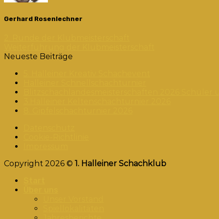
Gerhard Rosenlechner
2. Runde der Klubmeisterschaft
Weiterführung der Klubmeisterschaft
Neueste Beiträge
5. Halleiner Kreativ Schachevent
Halleiner Schnellschachturnier
Blitzschachlandesmeisterschaften 2026 Schüler 
3.Halleiner Keltenschachturnier 2026
8. Gipfelschachturnier 2026
Datenschutz
Cookie-Richtlinie
Impressum
Copyright 2026 ©
1. Halleiner Schachklub
Start
Über uns
Unser Vorstand
Spiellokalitäten
Jahresberichte