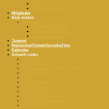
2015
60-Jahre-Jubiläum
Mitglieder
Klub-Intern
Aktivitäten
Saisonheft 2025/26
Klubmeisterschaften
Veranstaltungen
Jugend
Mannschaftsmeisterschaften
Kalender
Schach-Links
ELO National
ELO Vorschau
SLV Mannschaftsmeisterschaft
SLV Salzburg
ÖSB
Chess-Results
ASK Salzburg
USK Uttendorf
WSV ATSV Ranshofen
Schachklub Taxenbach
Alle Berichte