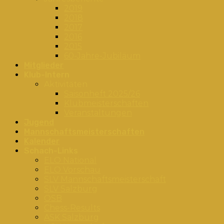
2019
2018
2017
2016
2015
60-Jahre-Jubiläum
Mitglieder
Klub-Intern
Aktivitäten
Saisonheft 2025/26
Klubmeisterschaften
Veranstaltungen
Jugend
Mannschaftsmeisterschaften
Kalender
Schach-Links
ELO National
ELO Vorschau
SLV Mannschaftsmeisterschaft
SLV Salzburg
ÖSB
Chess-Results
ASK Salzburg