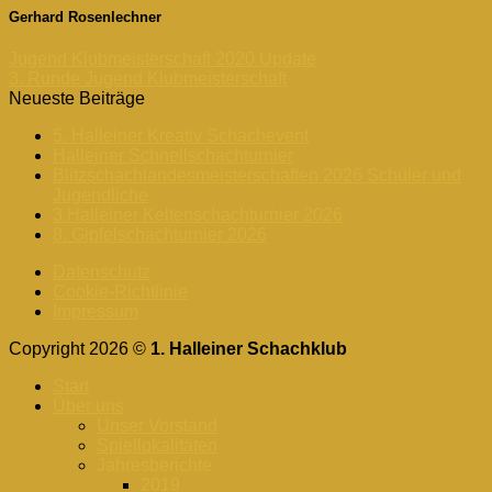
Gerhard Rosenlechner
Jugend Klubmeisterschaft 2020 Update
3. Runde Jugend Klubmeisterschaft
Neueste Beiträge
5. Halleiner Kreativ Schachevent
Halleiner Schnellschachturnier
Blitzschachlandesmeisterschaften 2026 Schüler und
Jugendliche
3.Halleiner Keltenschachturnier 2026
8. Gipfelschachturnier 2026
Datenschutz
Cookie-Richtlinie
Impressum
Copyright 2026 ©
1. Halleiner Schachklub
Start
Über uns
Unser Vorstand
Spiellokalitäten
Jahresberichte
2019