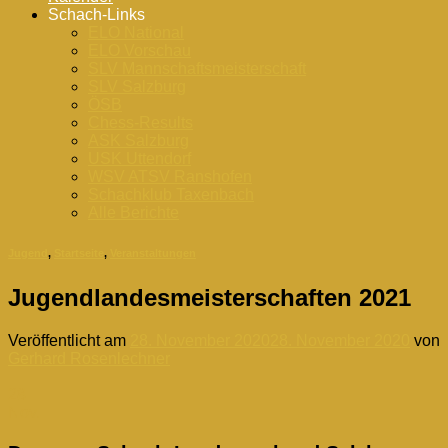
Schach-Links
ELO National
ELO Vorschau
SLV Mannschaftsmeisterschaft
SLV Salzburg
ÖSB
Chess-Results
ASK Salzburg
USK Uttendorf
WSV ATSV Ranshofen
Schachklub Taxenbach
Alle Berichte
Jugend
,
Startseite
,
Veranstaltungen
Jugendlandesmeisterschaften 2021
Veröffentlicht am
28. November 2020
28. November 2020
von
Gerhard Rosenlechner
28
Nov.