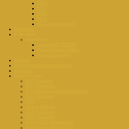
2018
2017
2016
2015
60-Jahre-Jubiläum
Mitglieder
Klub-Intern
Aktivitäten
Saisonheft 2025/26
Klubmeisterschaften
Veranstaltungen
Jugend
Mannschaftsmeisterschaften
Kalender
Schach-Links
ELO National
ELO Vorschau
SLV Mannschaftsmeisterschaft
SLV Salzburg
ÖSB
Chess-Results
ASK Salzburg
USK Uttendorf
WSV ATSV Ranshofen
Schachklub Taxenbach