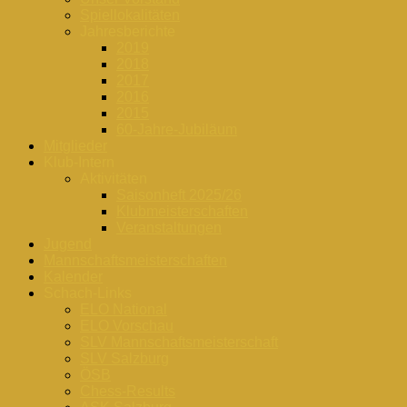
Spiellokalitäten
Jahresberichte
2019
2018
2017
2016
2015
60-Jahre-Jubiläum
Mitglieder
Klub-Intern
Aktivitäten
Saisonheft 2025/26
Klubmeisterschaften
Veranstaltungen
Jugend
Mannschaftsmeisterschaften
Kalender
Schach-Links
ELO National
ELO Vorschau
SLV Mannschaftsmeisterschaft
SLV Salzburg
ÖSB
Chess-Results