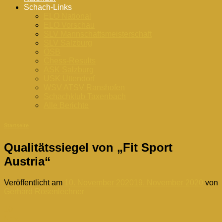
Schach-Links
ELO National
ELO Vorschau
SLV Mannschaftsmeisterschaft
SLV Salzburg
ÖSB
Chess-Results
ASK Salzburg
USK Uttendorf
WSV ATSV Ranshofen
Schachklub Taxenbach
Alle Berichte
Startseite
Qualitätssiegel von „Fit Sport
Austria“
Veröffentlicht am
10. November 2020
19. November 2020
von
Gerhard Rosenlechner
10
Nov.