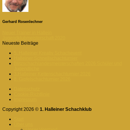
Gerhard Rosenlechner
Neuer Trainer in Hallein
Jugendklubmeisterschaft 2020
Neueste Beiträge
5. Halleiner Kreativ Schachevent
Halleiner Schnellschachturnier
Blitzschachlandesmeisterschaften 2026 Schüler und
Jugendliche
3.Halleiner Keltenschachturnier 2026
8. Gipfelschachturnier 2026
Datenschutz
Cookie-Richtlinie
Impressum
Copyright 2026 ©
1. Halleiner Schachklub
Start
Über uns
Unser Vorstand