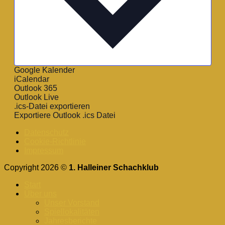
Google Kalender
iCalendar
Outlook 365
Outlook Live
.ics-Datei exportieren
Exportiere Outlook .ics Datei
Datenschutz
Cookie-Richtlinie
Impressum
Copyright 2026 ©
1. Halleiner Schachklub
Start
Über uns
Unser Vorstand
Spiellokalitäten
Jahresberichte