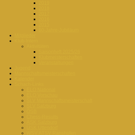
2019
2018
2017
2016
2015
60-Jahre-Jubiläum
Mitglieder
Klub-Intern
Aktivitäten
Saisonheft 2025/26
Klubmeisterschaften
Veranstaltungen
Jugend
Mannschaftsmeisterschaften
Kalender
Schach-Links
ELO National
ELO Vorschau
SLV Mannschaftsmeisterschaft
SLV Salzburg
ÖSB
Chess-Results
ASK Salzburg
USK Uttendorf
WSV ATSV Ranshofen