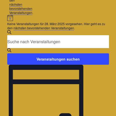
den
nächsten
bevorstehenden
Veranstaltungen
.
Hinweis
Keine Veranstaltungen für 28. März 2025 vorgesehen. Hier geht es zu
den
nächsten bevorstehenden Veranstaltungen
.
Veranstaltungen
Bitte
Suche
Suche
Schlüsselwort
und
eingeben.
Suche
Ansichten,
nach
Veranstaltungen suchen
Veranstaltungen
Navigation
Schlüsselwort.
Veranstaltung
Ansichten-
Navigation