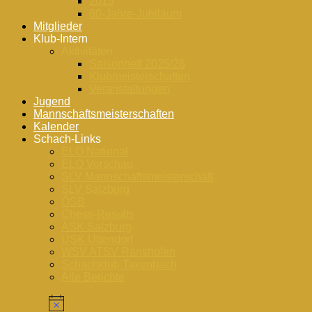
2015
60-Jahre-Jubiläum
Mitglieder
Klub-Intern
Aktivitäten
Saisonheft 2025/26
Klubmeisterschaften
Veranstaltungen
Jugend
Mannschaftsmeisterschaften
Kalender
Schach-Links
ELO National
ELO Vorschau
SLV Mannschaftsmeisterschaft
SLV Salzburg
ÖSB
Chess-Results
ASK Salzburg
USK Uttendorf
WSV ATSV Ranshofen
Schachklub Taxenbach
Alle Berichte
Veranstaltungen