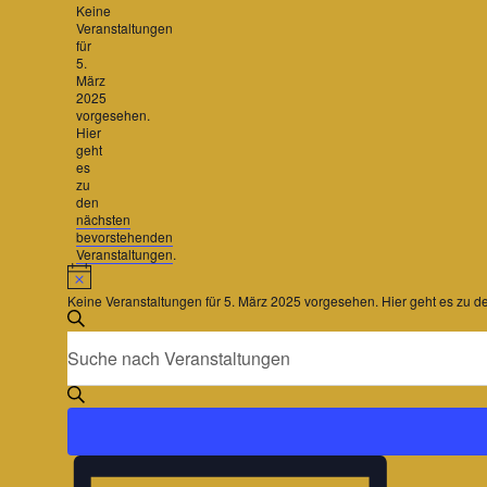
Hinweis
Keine
für
Veranstaltungen
5.
für
5.
März
März
2025
2025
vorgesehen.
Hier
geht
es
zu
den
nächsten
bevorstehenden
Veranstaltungen
.
Hinweis
Keine Veranstaltungen für 5. März 2025 vorgesehen. Hier geht es zu 
Veranstaltungen
Bitte
Suche
Suche
Schlüsselwort
und
eingeben.
Suche
Ansichten,
nach
Veranstaltungen
Navigation
Schlüsselwort.
Veranstaltung