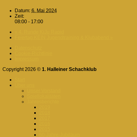
Datum:
6. Mai 2024
Zeit:
08:00 - 17:00
«
4. Runde KiJu Rapid
Feiertag KEIN Jugendtraining & Klubabend
»
Datenschutz
Cookie-Richtlinie
Impressum
Copyright 2026 ©
1. Halleiner Schachklub
Start
Über uns
Unser Vorstand
Spiellokalitäten
Jahresberichte
2019
2018
2017
2016
2015
60-Jahre-Jubiläum