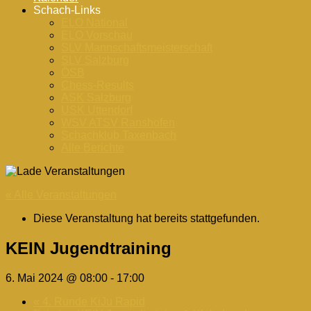
Schach-Links
ELO National
ELO Vorschau
SLV Mannschaftsmeisterschaft
SLV Salzburg
ÖSB
Chess-Results
ASK Salzburg
USK Uttendorf
WSV ATSV Ranshofen
Schachklub Taxenbach
Alle Berichte
« Alle Veranstaltungen
Diese Veranstaltung hat bereits stattgefunden.
KEIN Jugendtraining
6. Mai 2024 @ 08:00
-
17:00
«
4. Runde KiJu Rapid