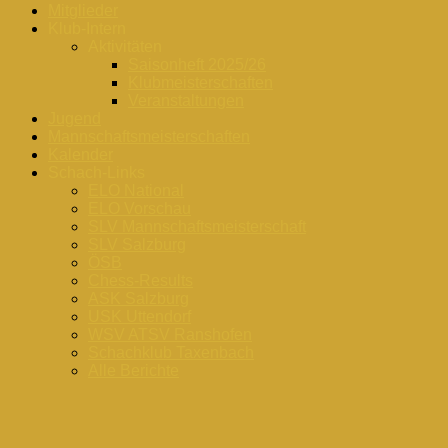
Mitglieder
Klub-Intern
Aktivitäten
Saisonheft 2025/26
Klubmeisterschaften
Veranstaltungen
Jugend
Mannschaftsmeisterschaften
Kalender
Schach-Links
ELO National
ELO Vorschau
SLV Mannschaftsmeisterschaft
SLV Salzburg
ÖSB
Chess-Results
ASK Salzburg
USK Uttendorf
WSV ATSV Ranshofen
Schachklub Taxenbach
Alle Berichte