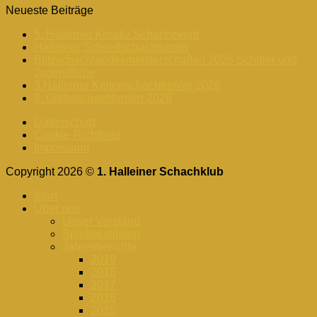
Neueste Beiträge
5. Halleiner Kreativ Schachevent
Halleiner Schnellschachturnier
Blitzschachlandesmeisterschaften 2026 Schüler und
Jugendliche
3.Halleiner Keltenschachturnier 2026
8. Gipfelschachturnier 2026
Datenschutz
Cookie-Richtlinie
Impressum
Copyright 2026 ©
1. Halleiner Schachklub
Start
Über uns
Unser Vorstand
Spiellokalitäten
Jahresberichte
2019
2018
2017
2016
2015