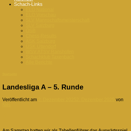
Schach-Links
ELO National
ELO Vorschau
SLV Mannschaftsmeisterschaft
SLV Salzburg
ÖSB
Chess-Results
ASK Salzburg
USK Uttendorf
WSV ATSV Ranshofen
Schachklub Taxenbach
Alle Berichte
Startseite
Landesliga A – 5. Runde
Veröffentlicht am
2. Dezember 2025
2. Dezember 2025
von
Nils
02
Dez.
Am Samstag hatten wir als Tabellenführer das Auswärtsspiel