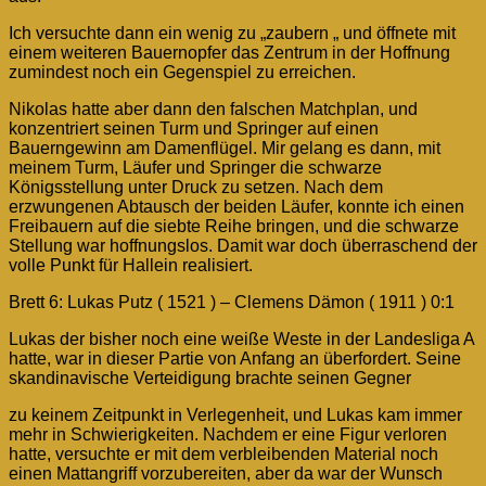
Ich versuchte dann ein wenig zu „zaubern „ und öffnete mit
einem weiteren Bauernopfer das Zentrum in der Hoffnung
zumindest noch ein Gegenspiel zu erreichen.
Nikolas hatte aber dann den falschen Matchplan, und
konzentriert seinen Turm und Springer auf einen
Bauerngewinn am Damenflügel. Mir gelang es dann, mit
meinem Turm, Läufer und Springer die schwarze
Königsstellung unter Druck zu setzen. Nach dem
erzwungenen Abtausch der beiden Läufer, konnte ich einen
Freibauern auf die siebte Reihe bringen, und die schwarze
Stellung war hoffnungslos. Damit war doch überraschend der
volle Punkt für Hallein realisiert.
Brett 6: Lukas Putz ( 1521 ) – Clemens Dämon ( 1911 ) 0:1
Lukas der bisher noch eine weiße Weste in der Landesliga A
hatte, war in dieser Partie von Anfang an überfordert. Seine
skandinavische Verteidigung brachte seinen Gegner
zu keinem Zeitpunkt in Verlegenheit, und Lukas kam immer
mehr in Schwierigkeiten. Nachdem er eine Figur verloren
hatte, versuchte er mit dem verbleibenden Material noch
einen Mattangriff vorzubereiten, aber da war der Wunsch