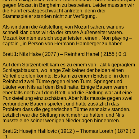
gegen Mozart in Bergheim zu bestreiten. Leider mussten wir
die Fahrt ersatzgeschwächt antreten, denn drei
Stammspieler standen nicht zur Verfügung.
Als wir dann die Aufstellung von Mozart sahen, war uns
schnell klar, dass wir da der krasse Außenseiter waren.
Mozart konnten es sich sogar leisten, einen „ Non playing –
captain „ in Person von Hermann Hamberger zu haben.
Brett 1: Nils Hake ( 2077 ) – Reinhard Hanel ( 2155 ) 0 :1
Auf dem Spitzenbrett kam es zu einem von Taktik geprägtem
Schlagabtausch, wo lange Zeit keiner der beiden einen
Vorteil erzielen konnte. Es kam zu einem Endspiel in dem
Reinhard zwei Türme gegen einen Turm, Springer und
Läufer von Nils auf dem Brett hatte. Einige Bauern waren
ebenfalls noch auf dem Brett, und die Stellung war auf eine
Punkteteilung einzuschätzen. Aber Nils musste gegen zwei
verbundene Bauern spielen, und hatte zusätzlich das
Problem dass die gegnerischen Türme sehr aktiv standen.
Letztlich war die Stellung nicht mehr zu halten, und Nils
musste eine seiner wenigen Niederlagen hinnehmen.
Brett 2: Husejin Halilovic ( 1912 ) – Thomas Loreth ( 1872 ) 0
: 1