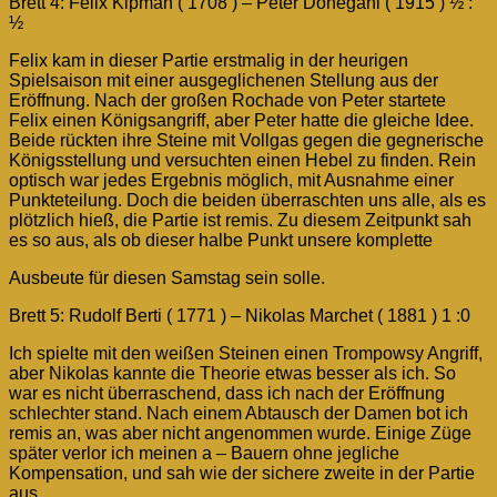
Brett 4: Felix Kipman ( 1708 ) – Peter Donegani ( 1915 ) ½ :
½
Felix kam in dieser Partie erstmalig in der heurigen
Spielsaison mit einer ausgeglichenen Stellung aus der
Eröffnung. Nach der großen Rochade von Peter startete
Felix einen Königsangriff, aber Peter hatte die gleiche Idee.
Beide rückten ihre Steine mit Vollgas gegen die gegnerische
Königsstellung und versuchten einen Hebel zu finden. Rein
optisch war jedes Ergebnis möglich, mit Ausnahme einer
Punkteteilung. Doch die beiden überraschten uns alle, als es
plötzlich hieß, die Partie ist remis. Zu diesem Zeitpunkt sah
es so aus, als ob dieser halbe Punkt unsere komplette
Ausbeute für diesen Samstag sein solle.
Brett 5: Rudolf Berti ( 1771 ) – Nikolas Marchet ( 1881 ) 1 :0
Ich spielte mit den weißen Steinen einen Trompowsy Angriff,
aber Nikolas kannte die Theorie etwas besser als ich. So
war es nicht überraschend, dass ich nach der Eröffnung
schlechter stand. Nach einem Abtausch der Damen bot ich
remis an, was aber nicht angenommen wurde. Einige Züge
später verlor ich meinen a – Bauern ohne jegliche
Kompensation, und sah wie der sichere zweite in der Partie
aus.