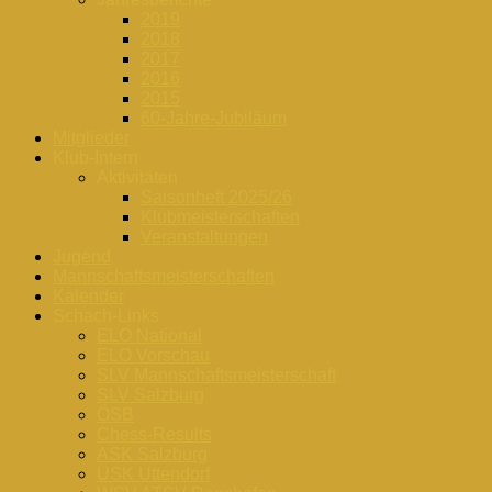
2019
2018
2017
2016
2015
60-Jahre-Jubiläum
Mitglieder
Klub-Intern
Aktivitäten
Saisonheft 2025/26
Klubmeisterschaften
Veranstaltungen
Jugend
Mannschaftsmeisterschaften
Kalender
Schach-Links
ELO National
ELO Vorschau
SLV Mannschaftsmeisterschaft
SLV Salzburg
ÖSB
Chess-Results
ASK Salzburg
USK Uttendorf