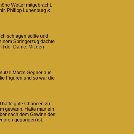
höne Wetter mitgebracht.
hir, Philipp Lunenburg &
och schlagen sollte und
 meinem Springerzug dachte
mit der Dame. Mit den
t nutze Marcs Gegner aus
ie Figuren und so war die
nd hatte gute Chancen zu
urm gewann. Hätte
man ein
 aber nach dem Gewinn des
rloren gegangen ist.