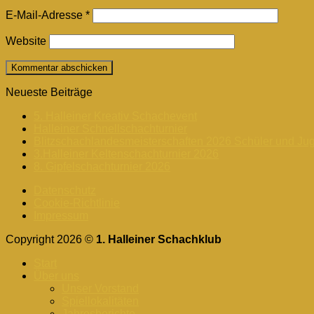
E-Mail-Adresse
*
Website
Neueste Beiträge
5. Halleiner Kreativ Schachevent
Halleiner Schnellschachturnier
Blitzschachlandesmeisterschaften 2026 Schüler und Ju
3.Halleiner Keltenschachturnier 2026
8. Gipfelschachturnier 2026
Datenschutz
Cookie-Richtlinie
Impressum
Copyright 2026 ©
1. Halleiner Schachklub
Start
Über uns
Unser Vorstand
Spiellokalitäten
Jahresberichte