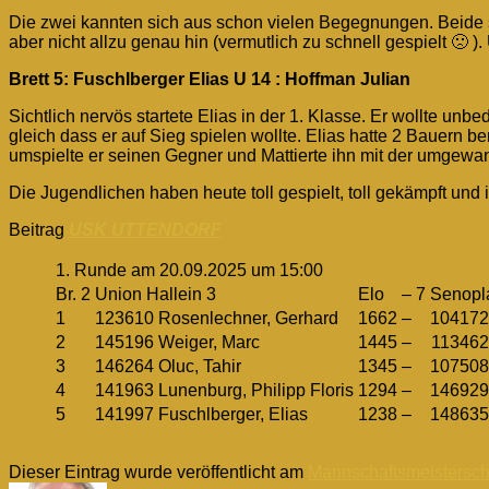
Die zwei kannten sich aus schon vielen Begegnungen. Beide sp
aber nicht allzu genau hin (vermutlich zu schnell gespielt 🙁 )
Brett 5: Fuschlberger Elias U 14 : Hoffman Julian
Sichtlich nervös startete Elias in der 1. Klasse. Er wollte unb
gleich dass er auf Sieg spielen wollte. Elias hatte 2 Bauern b
umspielte er seinen Gegner und Mattierte ihn mit der umgewa
Die Jugendlichen haben heute toll gespielt, toll gekämpft un
Beitrag
USK UTTENDORF
1. Runde am 20.09.2025 um 15:00
Br.
2
Union Hallein 3
Elo
–
7
Senopla
1
123610
Rosenlechner, Gerhard
1662
–
104172
2
145196
Weiger, Marc
1445
–
113462
3
146264
Oluc, Tahir
1345
–
107508
4
141963
Lunenburg, Philipp Floris
1294
–
146929
5
141997
Fuschlberger, Elias
1238
–
148635
Dieser Eintrag wurde veröffentlicht am
Mannschaftsmeistersch