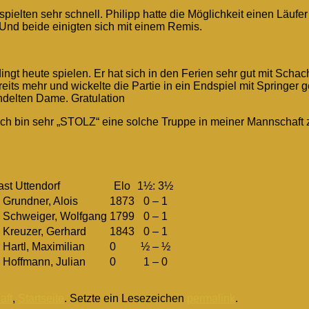
ielten sehr schnell. Philipp hatte die Möglichkeit einen Läuf
. Und beide einigten sich mit einem Remis.
edingt heute spielen. Er hat sich in den Ferien sehr gut mit Sch
ereits mehr und wickelte die Partie in ein Endspiel mit Springer
ndelten Dame. Gratulation
d ich bin sehr „STOLZ“ eine solche Truppe in meiner Mannschaft
st Uttendorf
Elo
1½: 3½
Grundner, Alois
1873
0 – 1
Schweiger, Wolfgang
1799
0 – 1
Kreuzer, Gerhard
1843
0 – 1
Hartl, Maximilian
0
½ – ½
Hoffmann, Julian
0
1 – 0
aft
,
Startseite
. Setzte ein Lesezeichen
permalink
.