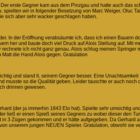
d. Der erste Gegner kam aus dem Pinzgau und hatte auch das sc
b, spielten wir in folgender Besetzung von Marc Weiger, Oluc Ta
die sich aber sehr wacker geschlagen haben.
er. In der Eröffnung verabsäumte ich, dass ich einen Bauern d
uern her und baute doch viel Druck auf Alois Stellung auf. Mit
r rechnete ich nicht ganz genau. Alois schlug meinen Springer 
Matt die Hand Alois gegen. Gratulation
sichtig und stand lt. seinem Gegner besser. Eine Unachtsamkei
 musste so die Qualität geben. Leider tauschte er auch noch d
noch drinnen gewesen.
erhard (der ja immerhin 1843 Elo hat). Spielte sehr umsichtig u
ider ließ er einen Spieß seines Gegners zu wobei dieser den T
tt in 3 Zügen gekommen und er hätte aufgegeben. Da Gerhard
 von unserem jungen NEUEN Spieler. Gratulation, obwohl sie ve