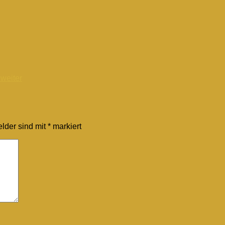
 weiter
elder sind mit
*
markiert