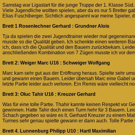
Samstag war Ligastart für die junge Truppe der 1. Klasse Sü
Viele Jugendliche wollten spielen, aber da es nur 5 Bretter ga
Elias Fuschlberger. Sichtlich angespannt war meine Spieler, 
Brett 1 Rosenlechner Gerhard : Grundner Alois
Tja da spielen die zwei Jugendtrainer wieder mal gegeneinand
musste so die Qualität geben. Ich schenkte einen weiteren Ba
ich, dass ich die Qualität und den Bauern zurückbekam. Leide
anschließenden Kombination von 7 Zügen musste ich vor dem 
Brett 2: Weiger Marc U16 : Schweiger Wolfgang
Marc kam sehr gut aus der Eröffnung heraus. Spielte sehr um
und gewann einen Bauern. Leider übersah Marc eine Gabel und
letzte Partie leider auch verloren. Ein Remis wäre vielleicht 
Brett 3: Oluc Tahir U16 : Kreuzer Gerhard
Was für eine tolle Partie. Thahir kannte keinen Respekt vor G
gewinnen. Hatte Tahir doch einen Turm hehr für 3 Bauern. Le
Schach gegeben so wäre es lt. Gerhard Kreuzer zu einem Ma
Turmes sehr genau spielte gewann er dann auch. Tolle Partie
Brett 4. Lunnenburg Philipp U10 : Hartl Maximilian