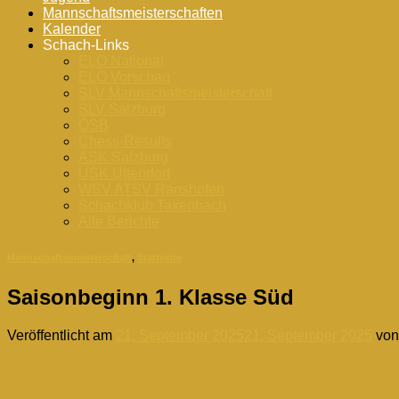
Mannschaftsmeisterschaften
Kalender
Schach-Links
ELO National
ELO Vorschau
SLV Mannschaftsmeisterschaft
SLV Salzburg
ÖSB
Chess-Results
ASK Salzburg
USK Uttendorf
WSV ATSV Ranshofen
Schachklub Taxenbach
Alle Berichte
Mannschaftsmeisterschaft
,
Startseite
Saisonbeginn 1. Klasse Süd
Veröffentlicht am
21. September 2025
21. September 2025
vo
21
Sep.