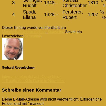
3
1348
–
1310
Rudolf
Christopher
1
Spadi,
Fersterer,
½ 
4
1328
–
1207
Eliana
Rupert
½
Dieser Eintrag wurde veröffentlicht am
Mannschaftsmeisterschaft
,
Startseite
. Setzte ein
Lesezeichen
permalink
.
Gerhard Rosenlechner
Internationales Schach-Open Graz
1. Runde der KiJu Rapid in Neumarkt
Schreibe einen Kommentar
Deine E-Mail-Adresse wird nicht veröffentlicht.
Erforderliche
Felder sind mit
*
markiert