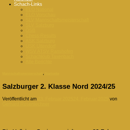
Schach-Links
ELO National
ELO Vorschau
SLV Mannschaftsmeisterschaft
SLV Salzburg
ÖSB
Chess-Results
ASK Salzburg
USK Uttendorf
WSV ATSV Ranshofen
Schachklub Taxenbach
Alle Berichte
Mannschaftsmeisterschaft
,
Startseite
Salzburger 2. Klasse Nord 2024/25
Veröffentlicht am
23. Februar 2025
24. Februar 2025
von
Gerhard Rosenlechner
23
Feb.