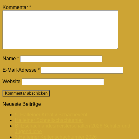
Kommentar
*
Name
*
E-Mail-Adresse
*
Website
Neueste Beiträge
5. Halleiner Kreativ Schachevent
Halleiner Schnellschachturnier
Blitzschachlandesmeisterschaften 2026 Schüler und
Jugendliche
3.Halleiner Keltenschachturnier 2026