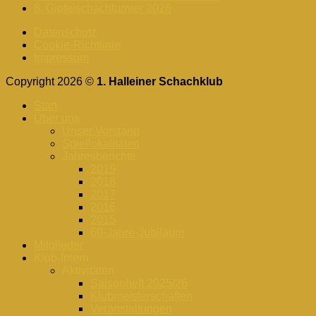
8. Gipfelschachturnier 2026
Datenschutz
Cookie-Richtlinie
Impressum
Copyright 2026 ©
1. Halleiner Schachklub
Start
Über uns
Unser Vorstand
Spiellokalitäten
Jahresberichte
2019
2018
2017
2016
2015
60-Jahre-Jubiläum
Mitglieder
Klub-Intern
Aktivitäten
Saisonheft 2025/26
Klubmeisterschaften
Veranstaltungen