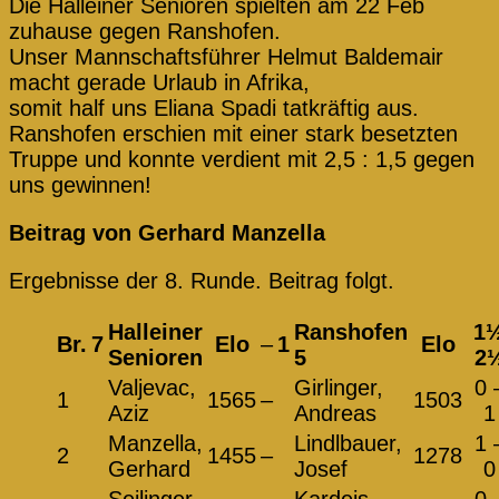
Die Halleiner Senioren spielten am 22 Feb
zuhause gegen Ranshofen.
Unser Mannschaftsführer Helmut Baldemair
macht gerade Urlaub in Afrika,
somit half uns Eliana Spadi tatkräftig aus.
Ranshofen erschien mit einer stark besetzten
Truppe und konnte verdient mit 2,5 : 1,5 gegen
uns gewinnen!
Beitrag von Gerhard Manzella
Ergebnisse der 8. Runde. Beitrag folgt.
Halleiner
Ranshofen
1
Br.
7
Elo
–
1
Elo
Senioren
5
2
Valjevac,
Girlinger,
0 
1
1565
–
1503
Aziz
Andreas
1
Manzella,
Lindlbauer,
1 
2
1455
–
1278
Gerhard
Josef
0
Seilinger,
Kardeis,
0 