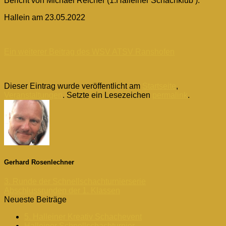
Bericht von Michael Reicher (1.Halleiner Schachklub ).
Hallein am 23.05.2022
Ein weiterer Beitrag des WSV ATSV Ranshofen
Dieser Eintrag wurde veröffentlicht am
Startseite
,
Veranstaltungen
. Setzte ein Lesezeichen
permalink
.
Gerhard Rosenlechner
3. Runde der Schnellschachturnierserie
Abschlussrunden der 1. Klassen
Neueste Beiträge
5. Halleiner Kreativ Schachevent
Halleiner Schnellschachturnier