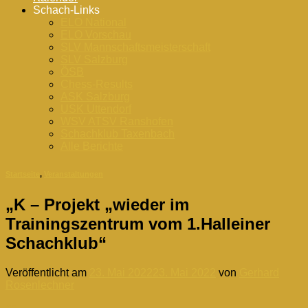
Schach-Links
ELO National
ELO Vorschau
SLV Mannschaftsmeisterschaft
SLV Salzburg
ÖSB
Chess-Results
ASK Salzburg
USK Uttendorf
WSV ATSV Ranshofen
Schachklub Taxenbach
Alle Berichte
Startseite
,
Veranstaltungen
„K – Projekt „wieder im
Trainingszentrum vom 1.Halleiner
Schachklub“
Veröffentlicht am
23. Mai 2022
23. Mai 2022
von
Gerhard
Rosenlechner