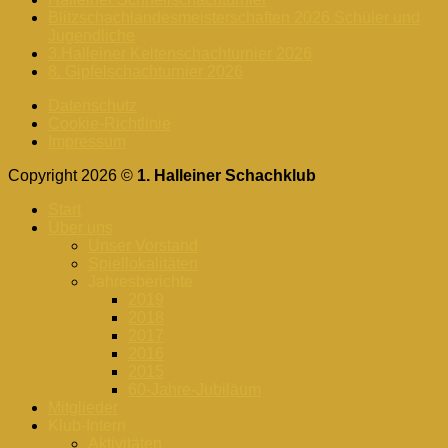
Blitzschachlandesmeisterschaften 2026 Schüler und
Jugendliche
3.Halleiner Keltenschachturnier 2026
8. Gipfelschachturnier 2026
Datenschutz
Cookie-Richtlinie
Impressum
Copyright 2026 ©
1. Halleiner Schachklub
Start
Über uns
Unser Vorstand
Spiellokalitäten
Jahresberichte
2019
2018
2017
2016
2015
60-Jahre-Jubiläum
Mitglieder
Klub-Intern
Aktivitäten