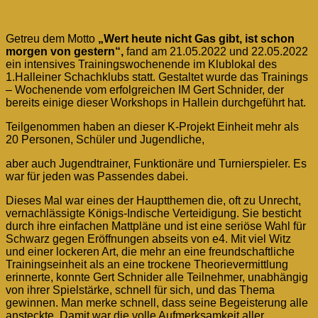
23
Mai
Getreu dem Motto
„Wert heute nicht Gas gibt, ist schon
morgen von gestern“,
fand am 21.05.2022 und 22.05.2022
ein intensives Trainingswochenende im Klublokal des
1.Halleiner Schachklubs statt. Gestaltet wurde das Trainings
– Wochenende vom erfolgreichen IM Gert Schnider, der
bereits einige dieser Workshops in Hallein durchgeführt hat.
Teilgenommen haben an dieser K-Projekt Einheit mehr als
20 Personen, Schüler und Jugendliche,
aber auch Jugendtrainer, Funktionäre und Turnierspieler. Es
war für jeden was Passendes dabei.
Dieses Mal war eines der Hauptthemen die, oft zu Unrecht,
vernachlässigte Königs-Indische Verteidigung. Sie besticht
durch ihre einfachen Mattpläne und ist eine seriöse Wahl für
Schwarz gegen Eröffnungen abseits von e4. Mit viel Witz
und einer lockeren Art, die mehr an eine freundschaftliche
Trainingseinheit als an eine trockene Theorievermittlung
erinnerte, konnte Gert Schnider alle Teilnehmer, unabhängig
von ihrer Spielstärke, schnell für sich, und das Thema
gewinnen. Man merke schnell, dass seine Begeisterung alle
ansteckte. Damit war die volle Aufmerksamkeit aller