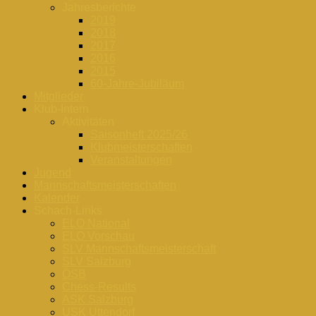
Jahresberichte
2019
2018
2017
2016
2015
60-Jahre-Jubiläum
Mitglieder
Klub-Intern
Aktivitäten
Saisonheft 2025/26
Klubmeisterschaften
Veranstaltungen
Jugend
Mannschaftsmeisterschaften
Kalender
Schach-Links
ELO National
ELO Vorschau
SLV Mannschaftsmeisterschaft
SLV Salzburg
ÖSB
Chess-Results
ASK Salzburg
USK Uttendorf