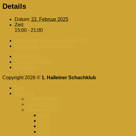
Details
Datum:
22. Februar 2025
Zeit:
15:00 - 21:00
«
Halleiner Klubmeisterschaft 2025
KiJu Rapid 2025 1. Runde
»
Datenschutz
Cookie-Richtlinie
Impressum
Copyright 2026 ©
1. Halleiner Schachklub
Start
Über uns
Unser Vorstand
Spiellokalitäten
Jahresberichte
2019
2018
2017
2016