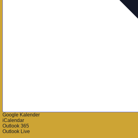
Google Kalender
iCalendar
Outlook 365
Outlook Live