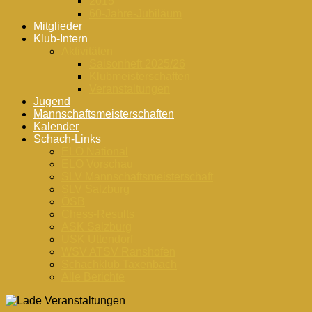
2015
60-Jahre-Jubiläum
Mitglieder
Klub-Intern
Aktivitäten
Saisonheft 2025/26
Klubmeisterschaften
Veranstaltungen
Jugend
Mannschaftsmeisterschaften
Kalender
Schach-Links
ELO National
ELO Vorschau
SLV Mannschaftsmeisterschaft
SLV Salzburg
ÖSB
Chess-Results
ASK Salzburg
USK Uttendorf
WSV ATSV Ranshofen
Schachklub Taxenbach
Alle Berichte