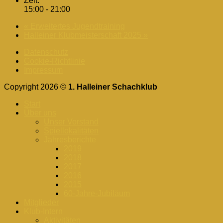
Zeit:
15:00 - 21:00
«
Erweitertes Jugendtraining
Halleiner Klubmeisterschaft 2025
»
Datenschutz
Cookie-Richtlinie
Impressum
Copyright 2026 ©
1. Halleiner Schachklub
Start
Über uns
Unser Vorstand
Spiellokalitäten
Jahresberichte
2019
2018
2017
2016
2015
60-Jahre-Jubiläum
Mitglieder
Klub-Intern
Aktivitäten