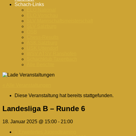
Schach-Links
ELO National
ELO Vorschau
SLV Mannschaftsmeisterschaft
SLV Salzburg
ÖSB
Chess-Results
ASK Salzburg
USK Uttendorf
WSV ATSV Ranshofen
Schachklub Taxenbach
Alle Berichte
« Alle Veranstaltungen
Diese Veranstaltung hat bereits stattgefunden.
Landesliga B – Runde 6
18. Januar 2025 @ 15:00
-
21:00
«
Erweitertes Jugendtraining