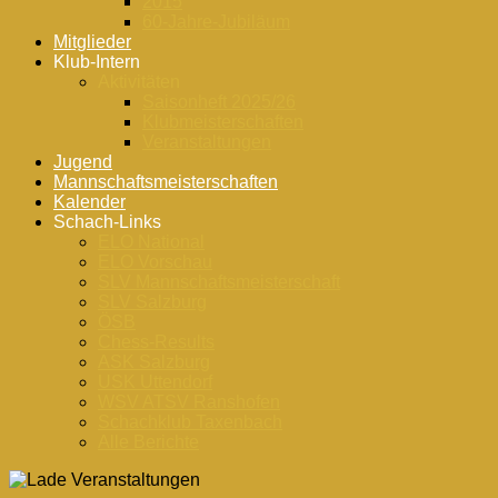
2015
60-Jahre-Jubiläum
Mitglieder
Klub-Intern
Aktivitäten
Saisonheft 2025/26
Klubmeisterschaften
Veranstaltungen
Jugend
Mannschaftsmeisterschaften
Kalender
Schach-Links
ELO National
ELO Vorschau
SLV Mannschaftsmeisterschaft
SLV Salzburg
ÖSB
Chess-Results
ASK Salzburg
USK Uttendorf
WSV ATSV Ranshofen
Schachklub Taxenbach
Alle Berichte