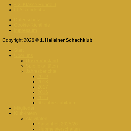
«
2. Klasse Runde 3
LLA Runde 4
»
Datenschutz
Cookie-Richtlinie
Impressum
Copyright 2026 ©
1. Halleiner Schachklub
Start
Über uns
Unser Vorstand
Spiellokalitäten
Jahresberichte
2019
2018
2017
2016
2015
60-Jahre-Jubiläum
Mitglieder
Klub-Intern
Aktivitäten
Saisonheft 2025/26
Klubmeisterschaften