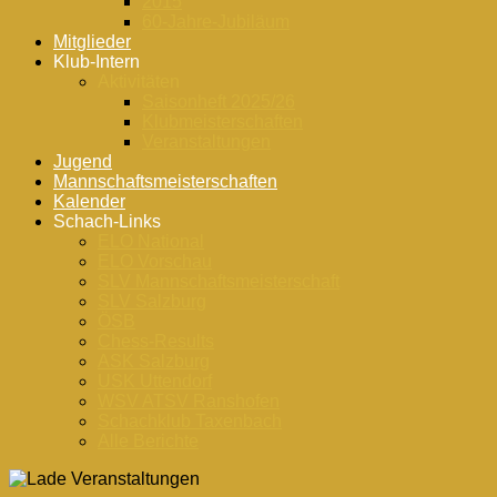
2015
60-Jahre-Jubiläum
Mitglieder
Klub-Intern
Aktivitäten
Saisonheft 2025/26
Klubmeisterschaften
Veranstaltungen
Jugend
Mannschaftsmeisterschaften
Kalender
Schach-Links
ELO National
ELO Vorschau
SLV Mannschaftsmeisterschaft
SLV Salzburg
ÖSB
Chess-Results
ASK Salzburg
USK Uttendorf
WSV ATSV Ranshofen
Schachklub Taxenbach
Alle Berichte