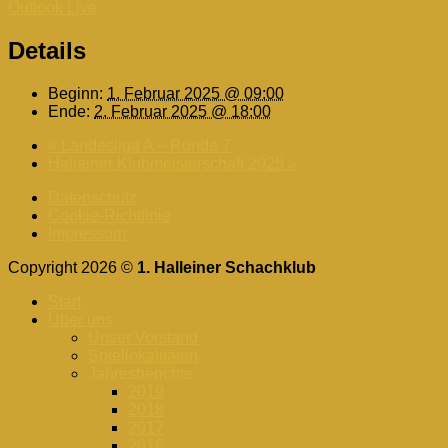
Outlook Live
Details
Beginn:
1. Februar 2025 @ 09:00
Ende:
2. Februar 2025 @ 18:00
«
Landesliga A – Runde 7
Halleiner Klubmeisterschaft 2025
»
Datenschutz
Cookie-Richtlinie
Impressum
Copyright 2026 ©
1. Halleiner Schachklub
Start
Über uns
Unser Vorstand
Spiellokalitäten
Jahresberichte
2019
2018
2017
2016