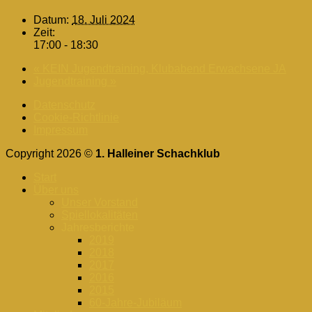
Datum:
18. Juli 2024
Zeit:
17:00 - 18:30
«
KEIN Jugendtraining, Klubabend Erwachsene JA
Jugendtraining
»
Datenschutz
Cookie-Richtlinie
Impressum
Copyright 2026 ©
1. Halleiner Schachklub
Start
Über uns
Unser Vorstand
Spiellokalitäten
Jahresberichte
2019
2018
2017
2016
2015
60-Jahre-Jubiläum