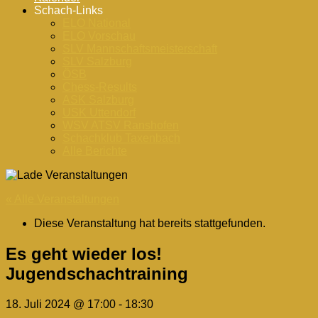
Schach-Links
ELO National
ELO Vorschau
SLV Mannschaftsmeisterschaft
SLV Salzburg
ÖSB
Chess-Results
ASK Salzburg
USK Uttendorf
WSV ATSV Ranshofen
Schachklub Taxenbach
Alle Berichte
« Alle Veranstaltungen
Diese Veranstaltung hat bereits stattgefunden.
Es geht wieder los!
Jugendschachtraining
18. Juli 2024 @ 17:00
-
18:30