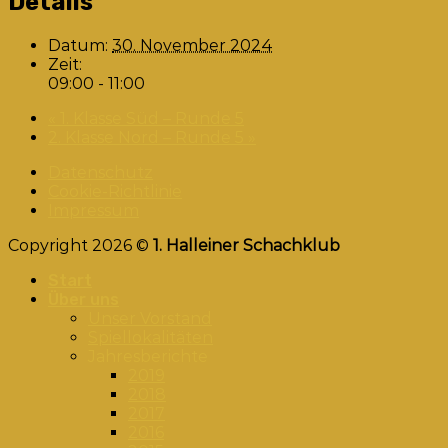
Details
Datum:
30. November 2024
Zeit:
09:00 - 11:00
«
1. Klasse Süd – Runde 5
2. Klasse Nord – Runde 5
»
Datenschutz
Cookie-Richtlinie
Impressum
Copyright 2026 ©
1. Halleiner Schachklub
Start
Über uns
Unser Vorstand
Spiellokalitäten
Jahresberichte
2019
2018
2017
2016