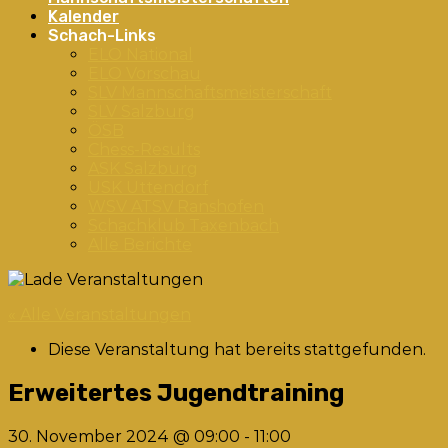
Kalender
Schach-Links
ELO National
ELO Vorschau
SLV Mannschaftsmeisterschaft
SLV Salzburg
ÖSB
Chess-Results
ASK Salzburg
USK Uttendorf
WSV ATSV Ranshofen
Schachklub Taxenbach
Alle Berichte
« Alle Veranstaltungen
Diese Veranstaltung hat bereits stattgefunden.
Erweitertes Jugendtraining
30. November 2024 @ 09:00
-
11:00