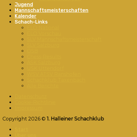
Jugend
Mannschaftsmeisterschaften
Kalender
Schach-Links
ELO National
ELO Vorschau
SLV Mannschaftsmeisterschaft
SLV Salzburg
ÖSB
Chess-Results
ASK Salzburg
USK Uttendorf
WSV ATSV Ranshofen
Schachklub Taxenbach
Alle Berichte
Datenschutz
Cookie-Richtlinie
Impressum
Copyright 2026 ©
1. Halleiner Schachklub
Start
Über uns