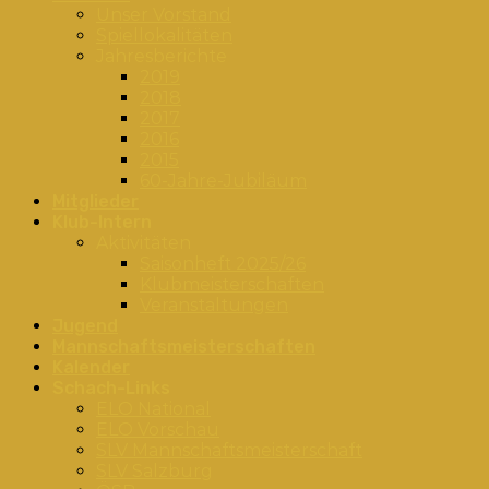
Unser Vorstand
Spiellokalitäten
Jahresberichte
2019
2018
2017
2016
2015
60-Jahre-Jubiläum
Mitglieder
Klub-Intern
Aktivitäten
Saisonheft 2025/26
Klubmeisterschaften
Veranstaltungen
Jugend
Mannschaftsmeisterschaften
Kalender
Schach-Links
ELO National
ELO Vorschau
SLV Mannschaftsmeisterschaft
SLV Salzburg